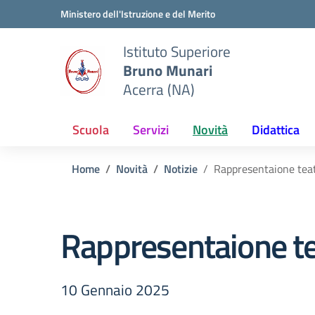
Vai ai contenuti
Vai al menu di navigazione
Vai al footer
Ministero dell'Istruzione e del Merito
Istituto Superiore
Bruno Munari
Acerra (NA)
Scuola
Servizi
Novità
Didattica
Home
Novità
Notizie
Rappresentaione tea
Rappresentaione te
10 Gennaio 2025