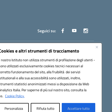
Seguici su:
truzione.it
Cookies e altri strumenti di tracciamento
Il nostro Istituto non utilizza strumenti di profilazione degli utenti -
sono utilizzati esclusivamente cookies tecnici necessari al
corretto funzionamento del sito, alla fruibilità dei servizi
istituzionali e alla sua accessibilità sono utilizzati, inoltre,
strumenti statistici anonimizzati messi a disposizione da Web
oco ufficio: UFOYYV | C.Fisc: 93056740637
Analytics Italia. Per saperne di più sul nostro sito, consulta la
ns.
Cookie Policy.
Personalizza
Rifiuta tutto
Accettare tutto