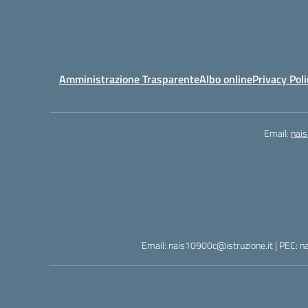
Amministrazione Trasparente
Albo online
Privacy Poli
Email:
nai
Email: nais10900c@istruzione.it | PEC: n