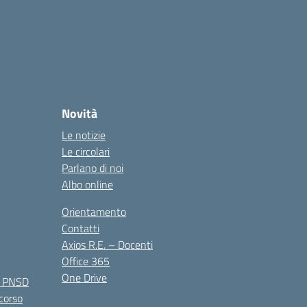
Novità
Le notizie
Le circolari
Parlano di noi
Albo online
Orientamento
Contatti
Axios R.E. – Docenti
Office 365
One Drive
e PNSD
 corso