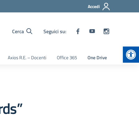
Accedi
Cerca
Seguici su:
Apr
Axios R.E. – Docenti
Office 365
One Drive
rds”