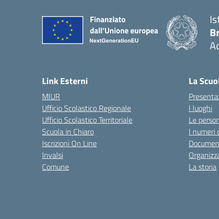
Is
B
Ac
— 
Link Esterni
La Scuo
MIUR
Presenta
Ufficio Scolastico Regionale
I luoghi
Ufficio Scolastico Territoriale
Le perso
Scuola in Chiaro
I numeri 
Iscrizioni On Line
Documen
Invalsi
Organizz
Comune
La storia