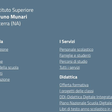
tituto Superiore
runo Munari
erra (NA)
Visita la pagina iniziale della scuola
la
I Servizi
zione
Personale scolastico
Famiglie e studenti
ne
Percorsi di studio
della scuola
Tutti i servizi
ti
Didattica
azione
Offerta formativa
I progetti delle classi
DDI-Didattica Digitale Integrata
Piano Nazionale Scuola Digital
Libri di testo anno scolastico in