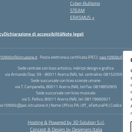
Cyber-Bullismo
STEAM
ERASMUS +
cy
Dichiarazione di accessibilità
Note legali
s10900c@istruzione.it
Posta elettronica certificata (PEC):
nais10900c@pec.is
Sede centrale con liceo artistico, indirizzi design e grafica:
via Armando Diaz, 59 - 80011 Acerra (NA), tel. centralino: 0815205935
Sede succursale con liceo scienze umane:
via T. Campanella, 80011 Acerra (NA), tel/fax: 0818850905
Sede succursale con liceo musicale:
via S. Pellico, 80011 Acerra (NA), tel: 08119660921
ais10900c@pec.istruzione.it | Nome Ufficio PA: Uff_eFatturaPA | Codice Univ
Hosting & Powered by 3D Solution S.r.l.
Concept & Design by Designers Italia