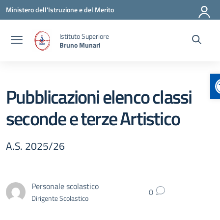
Vai ai contenuti
Vai al menu di navigazione
Vai al footer
Ministero dell'Istruzione e del Merito
Istituto Superiore
Bruno Munari
Pubblicazioni elenco classi
seconde e terze Artistico
A.S. 2025/26
Personale scolastico
0
Dirigente Scolastico