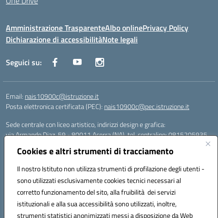
One Drive
Amministrazione Trasparente
Albo online
Privacy Policy
Dichiarazione di accessibilità
Note legali
Seguici su:
Email:
nais10900c@istruzione.it
Posta elettronica certificata (PEC):
nais10900c@pec.istruzione.it
Sede centrale con liceo artistico, indirizzi design e grafica:
via Armando Diaz, 59 - 80011 Acerra (NA), tel. centralino: 0815205935
Sede succursale con liceo scienze umane:
Cookies e altri strumenti di tracciamento
via T. Campanella, 80011 Acerra (NA), tel/fax: 0818850905
Sede succursale con liceo musicale:
Il nostro Istituto non utilizza strumenti di profilazione degli utenti -
via S. Pellico, 80011 Acerra (NA), tel: 08119660921
sono utilizzati esclusivamente cookies tecnici necessari al
Email: nais10900c@istruzione.it | PEC: nais10900c@pec.istruzione.it |
corretto funzionamento del sito, alla fruibilità dei servizi
Nome Ufficio PA: Uff_eFatturaPA | Codice Univoco ufficio: UFOYYV |
istituzionali e alla sua accessibilità sono utilizzati, inoltre,
C.Fisc: 93056740637
strumenti statistici anonimizzati messi a disposizione da Web