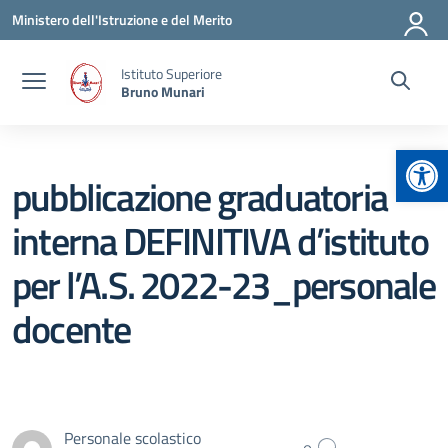
Vai ai contenuti
Vai al menu di navigazione
Vai al footer
Ministero dell'Istruzione e del Merito
Istituto Superiore
Bruno Munari
Apr
pubblicazione graduatoria
interna DEFINITIVA d’istituto
per l’A.S. 2022-23_personale
docente
Personale scolastico