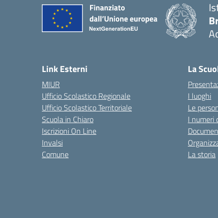
Is
B
Ac
— 
Link Esterni
La Scuo
MIUR
Presenta
Ufficio Scolastico Regionale
I luoghi
Ufficio Scolastico Territoriale
Le perso
Scuola in Chiaro
I numeri 
Iscrizioni On Line
Documen
Invalsi
Organizz
Comune
La storia