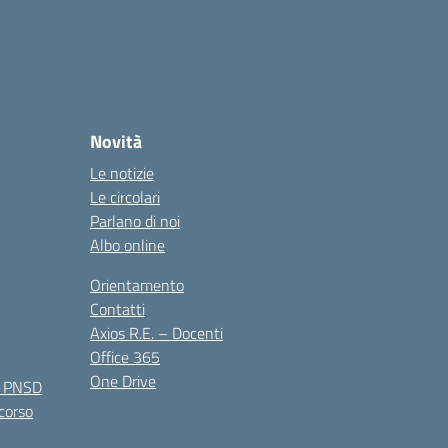
Novità
Le notizie
Le circolari
Parlano di noi
Albo online
Orientamento
Contatti
Axios R.E. – Docenti
Office 365
One Drive
e PNSD
 corso