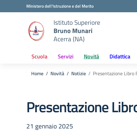
Vai ai contenuti
Vai al menu di navigazione
Vai al footer
Ministero dell'Istruzione e del Merito
Istituto Superiore
Bruno Munari
Acerra (NA)
Scuola
Servizi
Novità
Didattica
Home
Novità
Notizie
Presentazione Libro 
Presentazione Libr
21 gennaio 2025