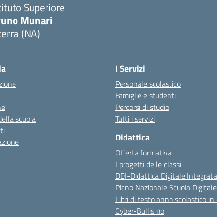
tituto Superiore
runo Munari
erra (NA)
Visita la pagina iniziale della scuola
la
I Servizi
zione
Personale scolastico
Famiglie e studenti
ne
Percorsi di studio
della scuola
Tutti i servizi
ti
Didattica
azione
Offerta formativa
I progetti delle classi
DDI-Didattica Digitale Integrata
Piano Nazionale Scuola Digital
Libri di testo anno scolastico in
Cyber-Bullismo