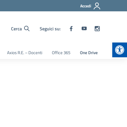
Accedi
Cerca
Seguici su:
Apr
Axios R.E. – Docenti
Office 365
One Drive