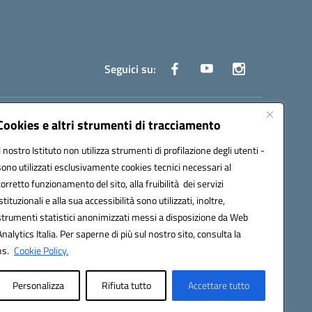
Seguici su:
truzione.it
Cookies e altri strumenti di tracciamento
Il nostro Istituto non utilizza strumenti di profilazione degli utenti -
sono utilizzati esclusivamente cookies tecnici necessari al
corretto funzionamento del sito, alla fruibilità dei servizi
istituzionali e alla sua accessibilità sono utilizzati, inoltre,
strumenti statistici anonimizzati messi a disposizione da Web
oco ufficio: UFOYYV | C.Fisc: 93056740637
Analytics Italia. Per saperne di più sul nostro sito, consulta la
ns.
Cookie Policy.
Personalizza
Rifiuta tutto
Accettare tutto