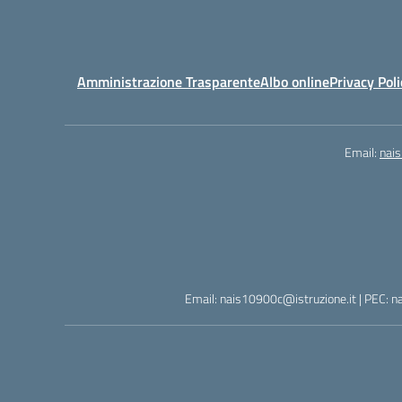
Amministrazione Trasparente
Albo online
Privacy Poli
Email:
nai
Email: nais10900c@istruzione.it | PEC: n