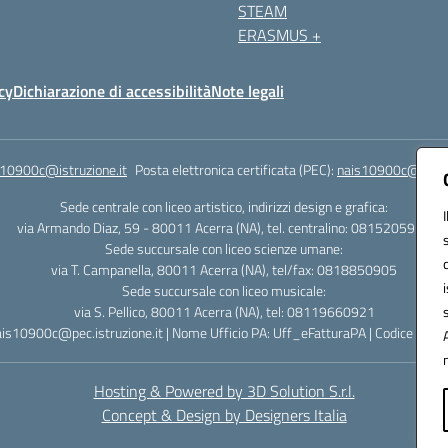
STEAM
ERASMUS +
cy
Dichiarazione di accessibilità
Note legali
s10900c@istruzione.it
Posta elettronica certificata (PEC):
nais10900c@pec.is
Sede centrale con liceo artistico, indirizzi design e grafica:
via Armando Diaz, 59 - 80011 Acerra (NA), tel. centralino: 0815205935
Sede succursale con liceo scienze umane:
via T. Campanella, 80011 Acerra (NA), tel/fax: 0818850905
Sede succursale con liceo musicale:
via S. Pellico, 80011 Acerra (NA), tel: 08119660921
ais10900c@pec.istruzione.it | Nome Ufficio PA: Uff_eFatturaPA | Codice Univ
Hosting & Powered by 3D Solution S.r.l.
Concept & Design by Designers Italia