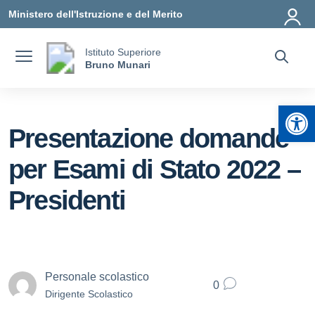
Vai ai contenuti
Vai al menu di navigazione
Vai al footer
Ministero dell'Istruzione e del Merito
Istituto Superiore
Bruno Munari
Apr
Presentazione domande
per Esami di Stato 2022 –
Presidenti
Personale scolastico
0
Dirigente Scolastico