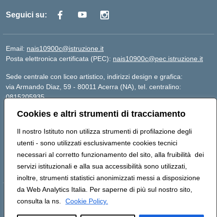
Seguici su:
Email:
nais10900c@istruzione.it
Posta elettronica certificata (PEC):
nais10900c@pec.istruzione.it
Sede centrale con liceo artistico, indirizzi design e grafica:
via Armando Diaz, 59 - 80011 Acerra (NA), tel. centralino:
0815205935
Sede succursale con liceo scienze umane:
Cookies e altri strumenti di tracciamento
via T. Campanella, 80011 Acerra (NA), tel/fax: 0818850905
Sede succursale con liceo musicale:
Il nostro Istituto non utilizza strumenti di profilazione degli
via S. Pellico, 80011 Acerra (NA), tel: 08119660921
utenti - sono utilizzati esclusivamente cookies tecnici
Email: nais10900c@istruzione.it | PEC:
necessari al corretto funzionamento del sito, alla fruibilità dei
nais10900c@pec.istruzione.it | Nome Ufficio PA: Uff_eFatturaPA |
servizi istituzionali e alla sua accessibilità sono utilizzati,
Codice Univoco ufficio: UFOYYV | C.Fisc: 93056740637
inoltre, strumenti statistici anonimizzati messi a disposizione
da Web Analytics Italia. Per saperne di più sul nostro sito,
Hosting & Powered by 3D Solution S.r.l.
consulta la ns.
Cookie Policy.
Concept & Design by Designers Italia