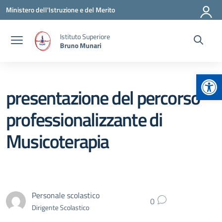
Vai ai contenuti
Vai al menu di navigazione
Vai al footer
Ministero dell'Istruzione e del Merito
Istituto Superiore
Bruno Munari
Apr
presentazione del percorso
professionalizzante di
Musicoterapia
Personale scolastico
0
Dirigente Scolastico