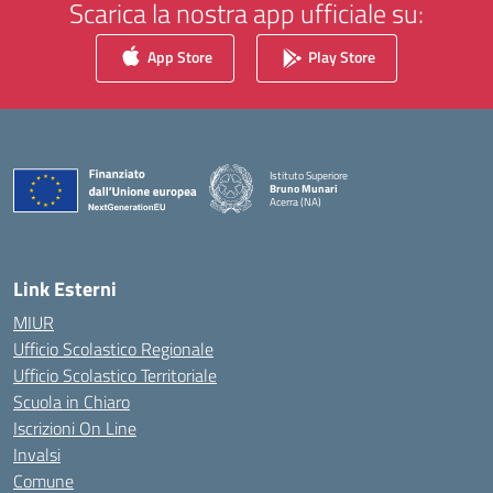
Scarica la nostra app ufficiale su:
App Store
Play Store
Istituto Superiore
Bruno Munari
Acerra (NA)
— Visita la pagina iniziale della scuola
Link Esterni
MIUR
Ufficio Scolastico Regionale
Ufficio Scolastico Territoriale
Scuola in Chiaro
Iscrizioni On Line
Invalsi
Comune