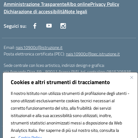
Amministrazione Trasparente
Albo online
Privacy Policy
Dichiarazione di accessibilità
Note legali
Seguici su:
Email:
nais10900c@istruzione.it
Posta elettronica certificata (PEC):
nais10900c@pec.istruzione.it
Sede centrale con liceo artistico, indirizzi design e grafica:
via Armando Diaz, 59 - 80011 Acerra (NA), tel. centralino: 0815205935
Sede succursale con liceo scienze umane:
Cookies e altri strumenti di tracciamento
via T. Campanella, 80011 Acerra (NA), tel/fax: 0818850905
Sede succursale con liceo musicale:
Il nostro Istituto non utilizza strumenti di profilazione degli utenti -
via S. Pellico, 80011 Acerra (NA), tel: 08119660921
sono utilizzati esclusivamente cookies tecnici necessari al
Email: nais10900c@istruzione.it | PEC: nais10900c@pec.istruzione.it |
corretto funzionamento del sito, alla fruibilità dei servizi
Nome Ufficio PA: Uff_eFatturaPA | Codice Univoco ufficio: UFOYYV |
istituzionali e alla sua accessibilità sono utilizzati, inoltre,
C.Fisc: 93056740637
strumenti statistici anonimizzati messi a disposizione da Web
Analytics Italia. Per saperne di più sul nostro sito, consulta la
Hosting & Powered by 3D Solution S.r.l.
ns.
Cookie Policy.