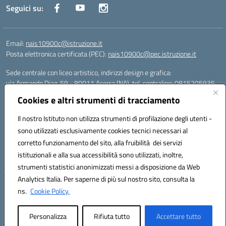
Seguici su:
Email:
nais10900c@istruzione.it
Posta elettronica certificata (PEC):
nais10900c@pec.istruzione.it
Sede centrale con liceo artistico, indirizzi design e grafica:
via Armando Diaz, 59 - 80011 Acerra (NA), tel. centralino: 0815205935
Sede succursale con liceo scienze umane:
Cookies e altri strumenti di tracciamento
via T. Campanella, 80011 Acerra (NA), tel/fax: 0818850905
Sede succursale con liceo musicale:
Il nostro Istituto non utilizza strumenti di profilazione degli utenti -
via S. Pellico, 80011 Acerra (NA), tel: 08119660921
sono utilizzati esclusivamente cookies tecnici necessari al
Email: nais10900c@istruzione.it | PEC: nais10900c@pec.istruzione.it |
corretto funzionamento del sito, alla fruibilità dei servizi
Nome Ufficio PA: Uff_eFatturaPA | Codice Univoco ufficio: UFOYYV |
istituzionali e alla sua accessibilità sono utilizzati, inoltre,
C.Fisc: 93056740637
strumenti statistici anonimizzati messi a disposizione da Web
Analytics Italia. Per saperne di più sul nostro sito, consulta la
Hosting & Powered by 3D Solution S.r.l.
ns.
Cookie Policy.
Concept & Design by Designers Italia
Personalizza
Rifiuta tutto
Accettare tutto