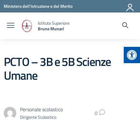
Vai ai contenuti
Vai al menu di navigazione
Vai al footer
Ministero dell'Istruzione e del Merito
Istituto Superiore
Bruno Munari
Apr
PCTO – 3B e 5B Scienze
Umane
Personale scolastico
0
Dirigente Scolastico