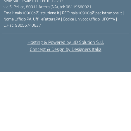
Sede succursale con liceo musicale:
via S. Pellico, 80011 Acerra (NA), tel: 08119660921
Email: nais10900c@istruzione.it | PEC: nais10900c@pec.istruzione.it |
Nome Ufficio PA: Uff_eFatturaPA | Codice Univoco ufficio: UFOYYV |
C.Fisc: 93056740637
Hosting & Powered by 3D Solution S.r.l.
Concept & Design by Designers Italia