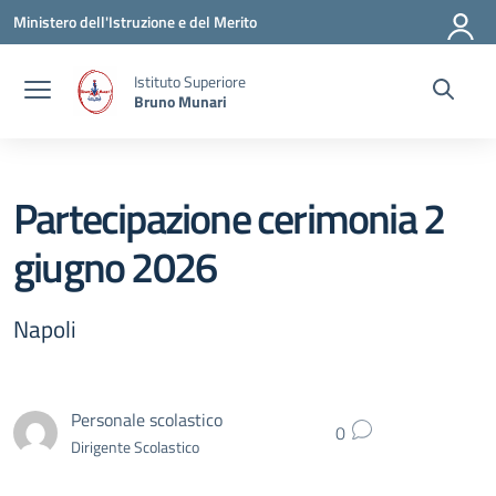
Vai ai contenuti
Vai al menu di navigazione
Vai al footer
Ministero dell'Istruzione e del Merito
Istituto Superiore
Bruno Munari
Partecipazione cerimonia 2
giugno 2026
Napoli
Personale scolastico
0
Dirigente Scolastico