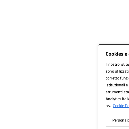
Cookies e 
Il nostro Istit
sono utilizzat
corretto funzi
istituzionali e
strumenti sta
Analytics Itali
ns.
Cookie Pol
Personali