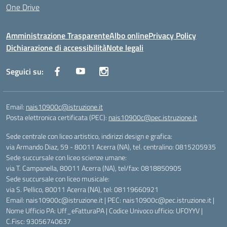
One Drive
Amministrazione Trasparente
Albo online
Privacy Policy
Dichiarazione di accessibilità
Note legali
Seguici su:
Email:
nais10900c@istruzione.it
Posta elettronica certificata (PEC):
nais10900c@pec.istruzione.it
Sede centrale con liceo artistico, indirizzi design e grafica:
via Armando Diaz, 59 - 80011 Acerra (NA), tel. centralino: 0815205935
Sede succursale con liceo scienze umane:
via T. Campanella, 80011 Acerra (NA), tel/fax: 0818850905
Sede succursale con liceo musicale:
via S. Pellico, 80011 Acerra (NA), tel: 08119660921
Email: nais10900c@istruzione.it | PEC: nais10900c@pec.istruzione.it |
Nome Ufficio PA: Uff_eFatturaPA | Codice Univoco ufficio: UFOYYV |
C.Fisc: 93056740637