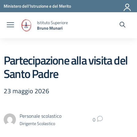
Vai ai contenuti
Vai al menu di navigazione
Vai al footer
Ministero dell'Istruzione e del Merito
Istituto Superiore
Bruno Munari
Partecipazione alla visita del
Santo Padre
23 maggio 2026
Personale scolastico
0
Dirigente Scolastico