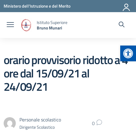
Vai ai contenuti
Vai al menu di navigazione
Vai al footer
Ministero dell'Istruzione e del Merito
Istituto Superiore
Bruno Munari
Apr
orario provvisorio ridotto a 4
ore dal 15/09/21 al
24/09/21
Personale scolastico
0
Dirigente Scolastico