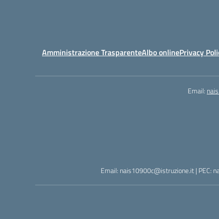
Amministrazione Trasparente
Albo online
Privacy Poli
Email:
nai
Email: nais10900c@istruzione.it | PEC: n