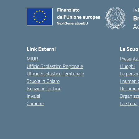
Is
B
Ac
— 
Link Esterni
La Scuo
MIUR
Presenta
Ufficio Scolastico Regionale
I luoghi
Ufficio Scolastico Territoriale
Le perso
Scuola in Chiaro
I numeri 
Iscrizioni On Line
Documen
Invalsi
Organizz
Comune
La storia