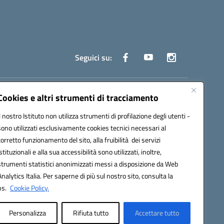
Seguici su:
truzione.it
Cookies e altri strumenti di tracciamento
Il nostro Istituto non utilizza strumenti di profilazione degli utenti -
sono utilizzati esclusivamente cookies tecnici necessari al
corretto funzionamento del sito, alla fruibilità dei servizi
istituzionali e alla sua accessibilità sono utilizzati, inoltre,
strumenti statistici anonimizzati messi a disposizione da Web
oco ufficio: UFOYYV | C.Fisc: 93056740637
Analytics Italia. Per saperne di più sul nostro sito, consulta la
ns.
Cookie Policy.
Personalizza
Rifiuta tutto
Accettare tutto