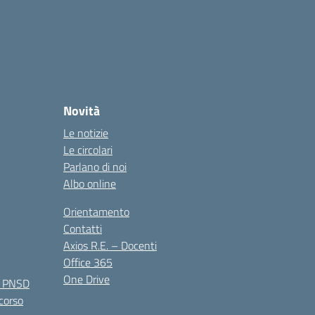
Novità
Le notizie
Le circolari
Parlano di noi
Albo online
Orientamento
Contatti
Axios R.E. – Docenti
Office 365
One Drive
e PNSD
 corso