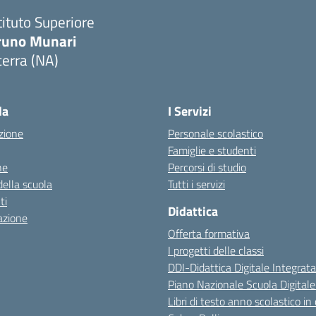
tituto Superiore
runo Munari
erra (NA)
Visita la pagina iniziale della scuola
la
I Servizi
zione
Personale scolastico
Famiglie e studenti
ne
Percorsi di studio
della scuola
Tutti i servizi
ti
Didattica
azione
Offerta formativa
I progetti delle classi
DDI-Didattica Digitale Integrata
Piano Nazionale Scuola Digital
Libri di testo anno scolastico in