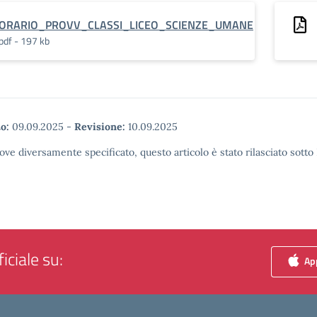
ORARIO_PROVV_CLASSI_LICEO_SCIENZE_UMANE
pdf - 197 kb
o:
09.09.2025
-
Revisione:
10.09.2025
ove diversamente specificato, questo articolo è stato rilasciato sott
iciale su:
App