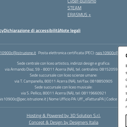
Cyber-Bullismo
STEAM
ERASMUS +
cy
Dichiarazione di accessibilità
Note legali
s10900c@istruzione.it
Posta elettronica certificata (PEC):
nais10900c@pec.is
Sede centrale con liceo artistico, indirizzi design e grafica:
via Armando Diaz, 59 - 80011 Acerra (NA), tel. centralino: 0815205935
Sede succursale con liceo scienze umane:
via T. Campanella, 80011 Acerra (NA), tel/fax: 0818850905
Sede succursale con liceo musicale:
via S. Pellico, 80011 Acerra (NA), tel: 08119660921
ais10900c@pec.istruzione.it | Nome Ufficio PA: Uff_eFatturaPA | Codice Univ
Hosting & Powered by 3D Solution S.r.l.
Concept & Design by Designers Italia