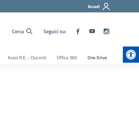
Accedi
Cerca
Seguici su:
Apr
Axios R.E. – Docenti
Office 365
One Drive