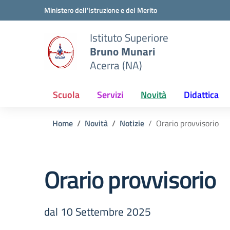
Vai ai contenuti
Vai al menu di navigazione
Vai al footer
Ministero dell'Istruzione e del Merito
Istituto Superiore
Bruno Munari
Acerra (NA)
Scuola
Servizi
Novità
Didattica
Home
Novità
Notizie
Orario provvisorio
Orario provvisorio
dal 10 Settembre 2025