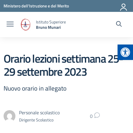
Vai ai contenuti
Vai al menu di navigazione
Vai al footer
Ministero dell'Istruzione e del Merito
Istituto Superiore
Bruno Munari
Apr
Orario lezioni settimana 25-
29 settembre 2023
Nuovo orario in allegato
Personale scolastico
0
Dirigente Scolastico