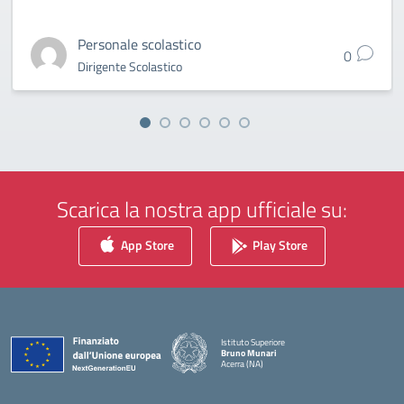
Personale scolastico
0
Dirigente Scolastico
Scarica la nostra app ufficiale su:
App Store
Play Store
Istituto Superiore
Bruno Munari
Acerra (NA)
— Visita la pagina iniziale della scuola