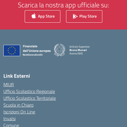
Scarica la nostra app ufficiale su:
App Store
Play Store
Istituto Superiore
Bruno Munari
Acerra (NA)
— Visita la pagina iniziale della scuola
Link Esterni
MIUR
Ufficio Scolastico Regionale
Ufficio Scolastico Territoriale
Scuola in Chiaro
Iscrizioni On Line
Invalsi
Comune