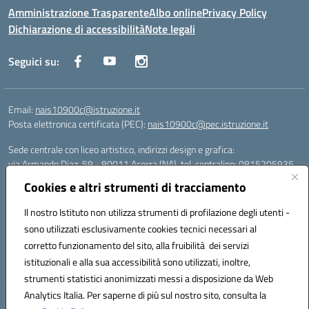
Amministrazione Trasparente
Albo online
Privacy Policy
Dichiarazione di accessibilità
Note legali
Seguici su:
Email:
nais10900c@istruzione.it
Posta elettronica certificata (PEC):
nais10900c@pec.istruzione.it
Sede centrale con liceo artistico, indirizzi design e grafica:
via Armando Diaz, 59 - 80011 Acerra (NA), tel. centralino: 0815205935
Sede succursale con liceo scienze umane:
Cookies e altri strumenti di tracciamento
via T. Campanella, 80011 Acerra (NA), tel/fax: 0818850905
Sede succursale con liceo musicale:
Il nostro Istituto non utilizza strumenti di profilazione degli utenti -
via S. Pellico, 80011 Acerra (NA), tel: 08119660921
sono utilizzati esclusivamente cookies tecnici necessari al
Email: nais10900c@istruzione.it | PEC: nais10900c@pec.istruzione.it |
corretto funzionamento del sito, alla fruibilità dei servizi
Nome Ufficio PA: Uff_eFatturaPA | Codice Univoco ufficio: UFOYYV |
istituzionali e alla sua accessibilità sono utilizzati, inoltre,
C.Fisc: 93056740637
strumenti statistici anonimizzati messi a disposizione da Web
Analytics Italia. Per saperne di più sul nostro sito, consulta la
Hosting & Powered by 3D Solution S.r.l.