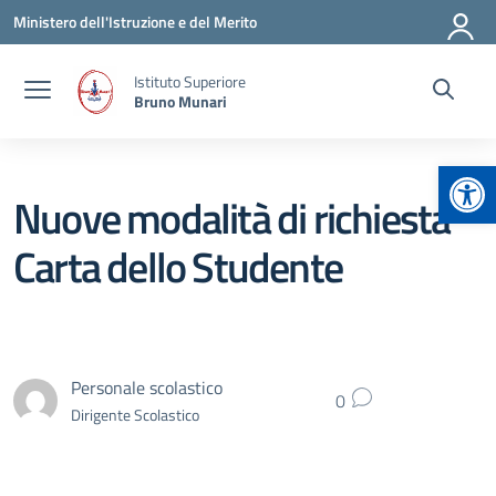
Vai ai contenuti
Vai al menu di navigazione
Vai al footer
Ministero dell'Istruzione e del Merito
Istituto Superiore
Bruno Munari
Apr
Nuove modalità di richiesta
Carta dello Studente
Personale scolastico
0
Dirigente Scolastico