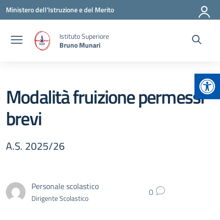
Vai ai contenuti
Vai al menu di navigazione
Vai al footer
Ministero dell'Istruzione e del Merito
Istituto Superiore
Bruno Munari
Apr
Modalità fruizione permessi
brevi
A.S. 2025/26
Personale scolastico
0
Dirigente Scolastico