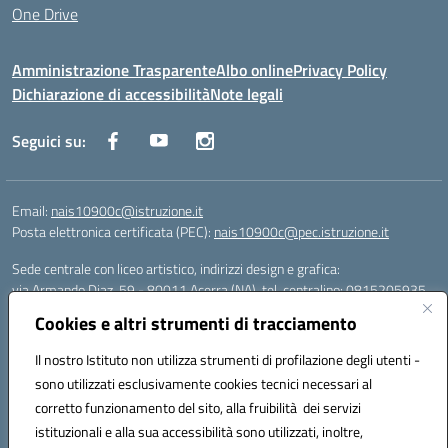
One Drive
Amministrazione Trasparente
Albo online
Privacy Policy
Dichiarazione di accessibilità
Note legali
Seguici su:
Email:
nais10900c@istruzione.it
Posta elettronica certificata (PEC):
nais10900c@pec.istruzione.it
Sede centrale con liceo artistico, indirizzi design e grafica:
via Armando Diaz, 59 - 80011 Acerra (NA), tel. centralino: 0815205935
Sede succursale con liceo scienze umane:
Cookies e altri strumenti di tracciamento
via T. Campanella, 80011 Acerra (NA), tel/fax: 0818850905
Sede succursale con liceo musicale:
Il nostro Istituto non utilizza strumenti di profilazione degli utenti -
via S. Pellico, 80011 Acerra (NA), tel: 08119660921
sono utilizzati esclusivamente cookies tecnici necessari al
Email: nais10900c@istruzione.it | PEC: nais10900c@pec.istruzione.it |
corretto funzionamento del sito, alla fruibilità dei servizi
Nome Ufficio PA: Uff_eFatturaPA | Codice Univoco ufficio: UFOYYV |
istituzionali e alla sua accessibilità sono utilizzati, inoltre,
C.Fisc: 93056740637