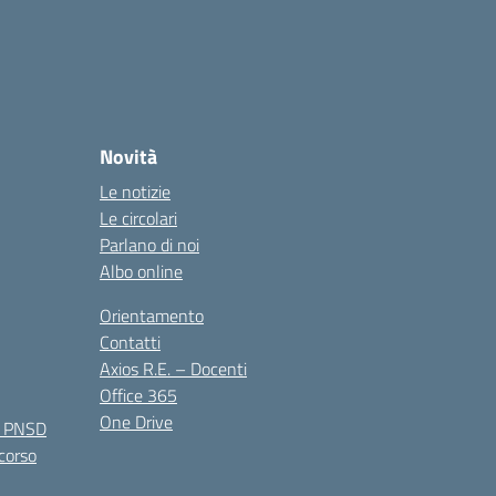
Novità
Le notizie
Le circolari
Parlano di noi
Albo online
Orientamento
Contatti
Axios R.E. – Docenti
Office 365
One Drive
e PNSD
 corso