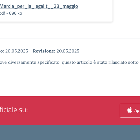
Marcia_per_la_legalit__23_maggio
pdf - 696 kb
o:
20.05.2025
-
Revisione:
20.05.2025
ove diversamente specificato, questo articolo è stato rilasciato sott
iciale su:
App