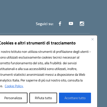
Seguici su:
truzione.it
Cookies e altri strumenti di tracciamento
Il nostro Istituto non utilizza strumenti di profilazione degli utenti -
sono utilizzati esclusivamente cookies tecnici necessari al
corretto funzionamento del sito, alla fruibilità dei servizi
istituzionali e alla sua accessibilità sono utilizzati, inoltre,
strumenti statistici anonimizzati messi a disposizione da Web
oco ufficio: UFOYYV | C.Fisc: 93056740637
Analytics Italia. Per saperne di più sul nostro sito, consulta la
ns.
Cookie Policy.
Personalizza
Rifiuta tutto
Accettare tutto