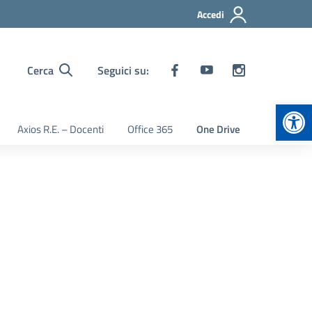
Accedi
Cerca
Seguici su:
Apr
Axios R.E. – Docenti
Office 365
One Drive