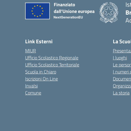
Is
B
Ac
— 
Link Esterni
La Scuo
MIUR
Presenta
Ufficio Scolastico Regionale
I luoghi
Ufficio Scolastico Territoriale
Le perso
Scuola in Chiaro
I numeri 
Iscrizioni On Line
Documen
Invalsi
Organizz
Comune
La storia