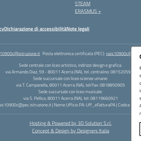
STEAM
ERASMUS +
cy
Dichiarazione di accessibilità
Note legali
s10900c@istruzione.it
Posta elettronica certificata (PEC):
nais10900c@pec.is
Sede centrale con liceo artistico, indirizzi design e grafica:
via Armando Diaz, 59 - 80011 Acerra (NA), tel. centralino: 0815205935
Sede succursale con liceo scienze umane:
via T. Campanella, 80011 Acerra (NA), tel/fax: 0818850905
Sede succursale con liceo musicale:
via S. Pellico, 80011 Acerra (NA), tel: 08119660921
ais10900c@pec.istruzione.it | Nome Ufficio PA: Uff_eFatturaPA | Codice Univ
Hosting & Powered by 3D Solution S.r.l.
Concept & Design by Designers Italia