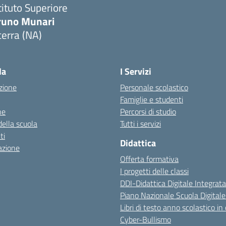
tituto Superiore
runo Munari
erra (NA)
Visita la pagina iniziale della scuola
la
I Servizi
zione
Personale scolastico
Famiglie e studenti
ne
Percorsi di studio
della scuola
Tutti i servizi
ti
Didattica
azione
Offerta formativa
I progetti delle classi
DDI-Didattica Digitale Integrata
Piano Nazionale Scuola Digital
Libri di testo anno scolastico in
Cyber-Bullismo