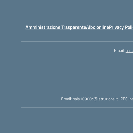
Amministrazione Trasparente
Albo online
Privacy Poli
Email:
nai
Email: nais10900c@istruzione.it | PEC: n