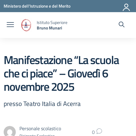
Vai ai contenuti
Vai al menu di navigazione
Vai al footer
Ministero dell'Istruzione e del Merito
Istituto Superiore
Bruno Munari
Manifestazione “La scuola
che ci piace” – Giovedì 6
novembre 2025
presso Teatro Italia di Acerra
Personale scolastico
0
Dirigente Scolastico