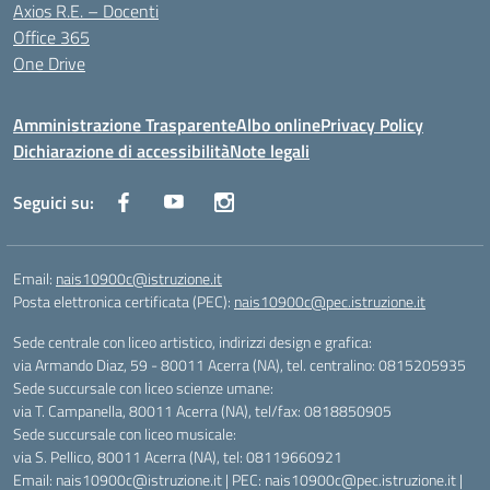
Axios R.E. – Docenti
Office 365
One Drive
Amministrazione Trasparente
Albo online
Privacy Policy
Dichiarazione di accessibilità
Note legali
Seguici su:
Email:
nais10900c@istruzione.it
Posta elettronica certificata (PEC):
nais10900c@pec.istruzione.it
Sede centrale con liceo artistico, indirizzi design e grafica:
via Armando Diaz, 59 - 80011 Acerra (NA), tel. centralino: 0815205935
Sede succursale con liceo scienze umane:
via T. Campanella, 80011 Acerra (NA), tel/fax: 0818850905
Sede succursale con liceo musicale:
via S. Pellico, 80011 Acerra (NA), tel: 08119660921
Email: nais10900c@istruzione.it | PEC: nais10900c@pec.istruzione.it |