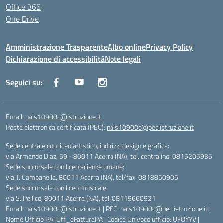
Office 365
One Drive
Amministrazione Trasparente
Albo online
Privacy Policy
Dichiarazione di accessibilità
Note legali
Seguici su:
Email:
nais10900c@istruzione.it
Posta elettronica certificata (PEC):
nais10900c@pec.istruzione.it
Sede centrale con liceo artistico, indirizzi design e grafica:
via Armando Diaz, 59 - 80011 Acerra (NA), tel. centralino: 0815205935
Sede succursale con liceo scienze umane:
via T. Campanella, 80011 Acerra (NA), tel/fax: 0818850905
Sede succursale con liceo musicale:
via S. Pellico, 80011 Acerra (NA), tel: 08119660921
Email: nais10900c@istruzione.it | PEC: nais10900c@pec.istruzione.it |
Nome Ufficio PA: Uff_eFatturaPA | Codice Univoco ufficio: UFOYYV |