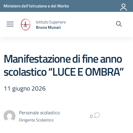
Vai ai contenuti
Vai al menu di navigazione
Vai al footer
Ministero dell'Istruzione e del Merito
Istituto Superiore
Bruno Munari
Manifestazione di fine anno
scolastico “LUCE E OMBRA”
11 giugno 2026
Personale scolastico
0
Dirigente Scolastico