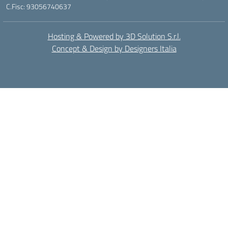
C.Fisc: 93056740637
Hosting & Powered by 3D Solution S.r.l.
Concept & Design by Designers Italia