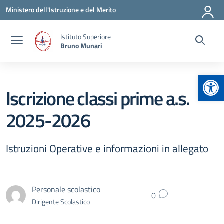
Vai ai contenuti
Vai al menu di navigazione
Vai al footer
Ministero dell'Istruzione e del Merito
Istituto Superiore
Bruno Munari
Apr
Iscrizione classi prime a.s.
2025-2026
Istruzioni Operative e informazioni in allegato
Personale scolastico
0
Dirigente Scolastico