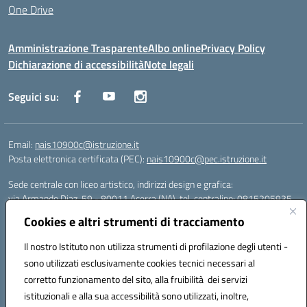
One Drive
Amministrazione Trasparente
Albo online
Privacy Policy
Dichiarazione di accessibilità
Note legali
Seguici su:
Email:
nais10900c@istruzione.it
Posta elettronica certificata (PEC):
nais10900c@pec.istruzione.it
Sede centrale con liceo artistico, indirizzi design e grafica:
via Armando Diaz, 59 - 80011 Acerra (NA), tel. centralino: 0815205935
Sede succursale con liceo scienze umane:
Cookies e altri strumenti di tracciamento
via T. Campanella, 80011 Acerra (NA), tel/fax: 0818850905
Sede succursale con liceo musicale:
Il nostro Istituto non utilizza strumenti di profilazione degli utenti -
via S. Pellico, 80011 Acerra (NA), tel: 08119660921
sono utilizzati esclusivamente cookies tecnici necessari al
Email: nais10900c@istruzione.it | PEC: nais10900c@pec.istruzione.it |
corretto funzionamento del sito, alla fruibilità dei servizi
Nome Ufficio PA: Uff_eFatturaPA | Codice Univoco ufficio: UFOYYV |
istituzionali e alla sua accessibilità sono utilizzati, inoltre,
C.Fisc: 93056740637