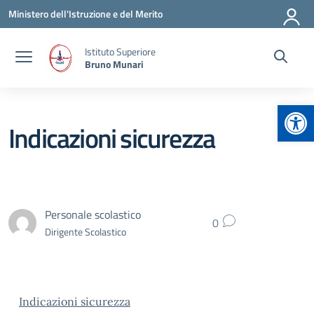
Vai ai contenuti
Vai al menu di navigazione
Vai al footer
Ministero dell'Istruzione e del Merito
Istituto Superiore
Bruno Munari
Apr
Indicazioni sicurezza
Personale scolastico
0
Dirigente Scolastico
Indicazioni sicurezza