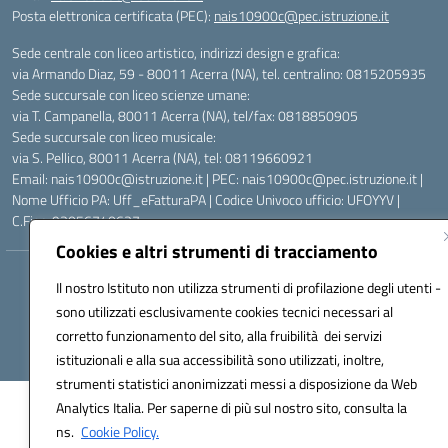
Posta elettronica certificata (PEC):
nais10900c@pec.istruzione.it
Sede centrale con liceo artistico, indirizzi design e grafica:
via Armando Diaz, 59 - 80011 Acerra (NA), tel. centralino: 0815205935
Sede succursale con liceo scienze umane:
via T. Campanella, 80011 Acerra (NA), tel/fax: 0818850905
Sede succursale con liceo musicale:
via S. Pellico, 80011 Acerra (NA), tel: 08119660921
Email: nais10900c@istruzione.it | PEC: nais10900c@pec.istruzione.it |
Nome Ufficio PA: Uff_eFatturaPA | Codice Univoco ufficio: UFOYYV |
C.Fisc: 93056740637
Cookies e altri strumenti di tracciamento
Hosting & Powered by 3D Solution S.r.l.
Il nostro Istituto non utilizza strumenti di profilazione degli utenti -
Concept & Design by Designers Italia
sono utilizzati esclusivamente cookies tecnici necessari al
corretto funzionamento del sito, alla fruibilità dei servizi
istituzionali e alla sua accessibilità sono utilizzati, inoltre,
strumenti statistici anonimizzati messi a disposizione da Web
Analytics Italia. Per saperne di più sul nostro sito, consulta la
ns.
Cookie Policy.