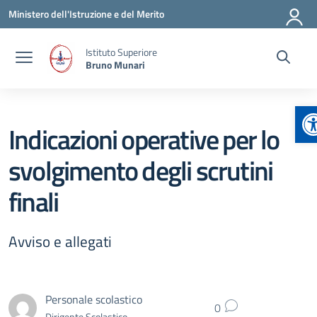
Vai ai contenuti
Vai al menu di navigazione
Vai al footer
Ministero dell'Istruzione e del Merito
Istituto Superiore
Bruno Munari
A
Indicazioni operative per lo
svolgimento degli scrutini
finali
Avviso e allegati
Personale scolastico
0
Dirigente Scolastico