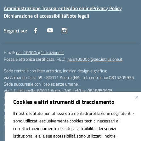
Amministrazione Trasparente
Albo online
Privacy Policy
Dichiarazione di accessibilità
Note legali
Seguici su:
Email:
nais10900c@istruzione.it
Posta elettronica certificata (PEC):
nais10900c@pec.istruzione.it
Sede centrale con liceo artistico, indirizzi design e grafica:
via Armando Diaz, 59 - 80011 Acerra (NA), tel. centralino: 0815205935
Sede succursale con liceo scienze umane:
via T. Campanella, 80011 Acerra (NA), tel/fax: 0818850905
Sede succursale con liceo musicale:
Cookies e altri strumenti di tracciamento
via S. Pellico, 80011 Acerra (NA), tel: 08119660921
Email: nais10900c@istruzione.it | PEC: nais10900c@pec.istruzione.it |
Il nostro Istituto non utilizza strumenti di profilazione degli utenti -
Nome Ufficio PA: Uff_eFatturaPA | Codice Univoco ufficio: UFOYYV |
sono utilizzati esclusivamente cookies tecnici necessari al
C.Fisc: 93056740637
corretto funzionamento del sito, alla fruibilità dei servizi
istituzionali e alla sua accessibilità sono utilizzati, inoltre,