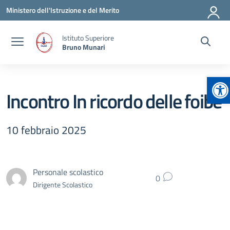
Vai ai contenuti
Vai al menu di navigazione
Vai al footer
Ministero dell'Istruzione e del Merito
Istituto Superiore
Bruno Munari
Ap
Incontro In ricordo delle foibe
10 febbraio 2025
Personale scolastico
0
Dirigente Scolastico