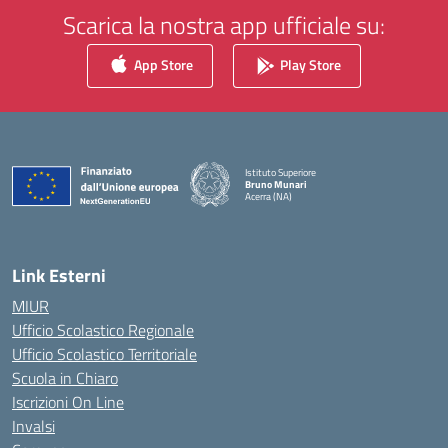
Scarica la nostra app ufficiale su:
App Store
Play Store
Istituto Superiore
Bruno Munari
Acerra (NA)
— Visita la pagina iniziale della scuola
Link Esterni
MIUR
Ufficio Scolastico Regionale
Ufficio Scolastico Territoriale
Scuola in Chiaro
Iscrizioni On Line
Invalsi