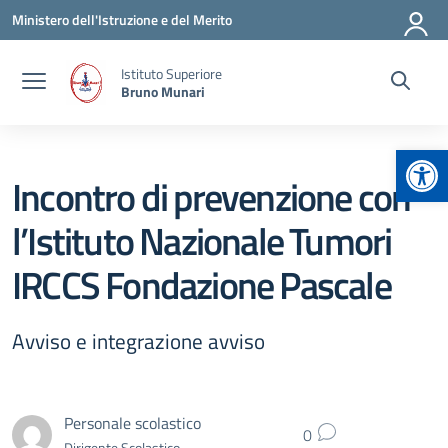
Vai ai contenuti
Vai al menu di navigazione
Vai al footer
Ministero dell'Istruzione e del Merito
Istituto Superiore
Bruno Munari
Apr
Incontro di prevenzione con
l’Istituto Nazionale Tumori
IRCCS Fondazione Pascale
Avviso e integrazione avviso
Personale scolastico
0
Dirigente Scolastico