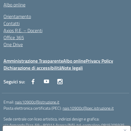
Albo online
Orientamento
Contatti
Axios R.E. – Docenti
Office 365
One Drive
Amministrazione Trasparente
Albo online
Privacy Policy
Dichiarazione di accessibilità
Note legali
Seguici su:
Email:
nais10900c@istruzione.it
Posta elettronica certificata (PEC):
nais10900c@pec.istruzione.it
Sede centrale con liceo artistico, indirizzi design e grafica:
via Armando Diaz, 59 - 80011 Acerra (NA), tel. centralino: 0815205935