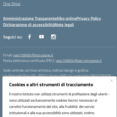
One Drive
Amministrazione Trasparente
Albo online
Privacy Policy
Dichiarazione di accessibilità
Note legali
Seguici su:
Email:
nais10900c@istruzione.it
Posta elettronica certificata (PEC):
nais10900c@pec.istruzione.it
Sede centrale con liceo artistico, indirizzi design e grafica:
via Armando Diaz, 59 - 80011 Acerra (NA), tel. centralino: 0815205935
Sede succursale con liceo scienze umane:
Cookies e altri strumenti di tracciamento
via T. Campanella, 80011 Acerra (NA), tel/fax: 0818850905
Sede succursale con liceo musicale:
Il nostro Istituto non utilizza strumenti di profilazione degli utenti -
via S. Pellico, 80011 Acerra (NA), tel: 08119660921
sono utilizzati esclusivamente cookies tecnici necessari al
Email: nais10900c@istruzione.it | PEC: nais10900c@pec.istruzione.it |
corretto funzionamento del sito, alla fruibilità dei servizi
Nome Ufficio PA: Uff_eFatturaPA | Codice Univoco ufficio: UFOYYV |
istituzionali e alla sua accessibilità sono utilizzati, inoltre,
C.Fisc: 93056740637