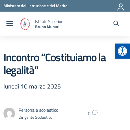
Vai ai contenuti
Vai al menu di navigazione
Vai al footer
Ministero dell'Istruzione e del Merito
Istituto Superiore
Bruno Munari
Apr
Incontro “Costituiamo la
legalità”
lunedi 10 marzo 2025
Personale scolastico
0
Dirigente Scolastico