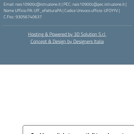
Email: nais10900c@istruzione.it | PEC: nais10900c@pec.istruzione.it |
Nome Ufficio PA: Uff_eFatturaPA | Codice Univoco ufficio: UFOYYV |
C.Fisc: 93056740637
Hosting & Powered by 3D Solution S.r.l.
Concept & Design by Designers Italia