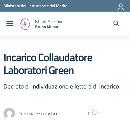
Vai ai contenuti
Vai al menu di navigazione
Vai al footer
Ministero dell'Istruzione e del Merito
Istituto Superiore
Bruno Munari
Incarico Collaudatore
Laboratori Green
Decreto di individuazione e lettera di incarico
Personale scolastico
0