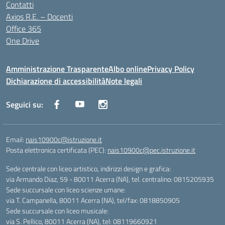
Contatti
Axios R.E. – Docenti
Office 365
One Drive
Amministrazione Trasparente
Albo online
Privacy Policy
Dichiarazione di accessibilità
Note legali
Seguici su:
Email:
nais10900c@istruzione.it
Posta elettronica certificata (PEC):
nais10900c@pec.istruzione.it
Sede centrale con liceo artistico, indirizzi design e grafica:
via Armando Diaz, 59 - 80011 Acerra (NA), tel. centralino: 0815205935
Sede succursale con liceo scienze umane:
via T. Campanella, 80011 Acerra (NA), tel/fax: 0818850905
Sede succursale con liceo musicale:
via S. Pellico, 80011 Acerra (NA), tel: 08119660921