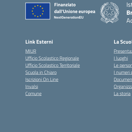
Is
B
Ac
— 
Link Esterni
La Scuo
MIUR
Presenta
Ufficio Scolastico Regionale
I luoghi
Ufficio Scolastico Territoriale
Le perso
Scuola in Chiaro
I numeri 
Iscrizioni On Line
Documen
Invalsi
Organizz
Comune
La storia