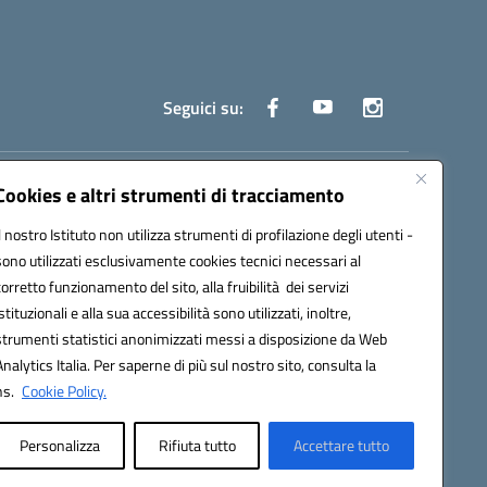
Seguici su:
truzione.it
Cookies e altri strumenti di tracciamento
Il nostro Istituto non utilizza strumenti di profilazione degli utenti -
sono utilizzati esclusivamente cookies tecnici necessari al
corretto funzionamento del sito, alla fruibilità dei servizi
istituzionali e alla sua accessibilità sono utilizzati, inoltre,
strumenti statistici anonimizzati messi a disposizione da Web
oco ufficio: UFOYYV | C.Fisc: 93056740637
Analytics Italia. Per saperne di più sul nostro sito, consulta la
ns.
Cookie Policy.
Personalizza
Rifiuta tutto
Accettare tutto