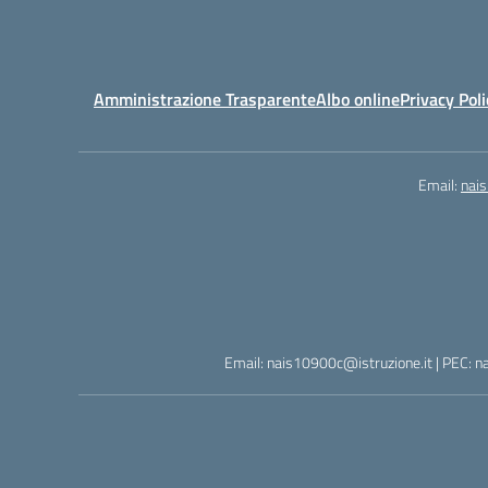
Amministrazione Trasparente
Albo online
Privacy Poli
Email:
nai
Email: nais10900c@istruzione.it | PEC: n