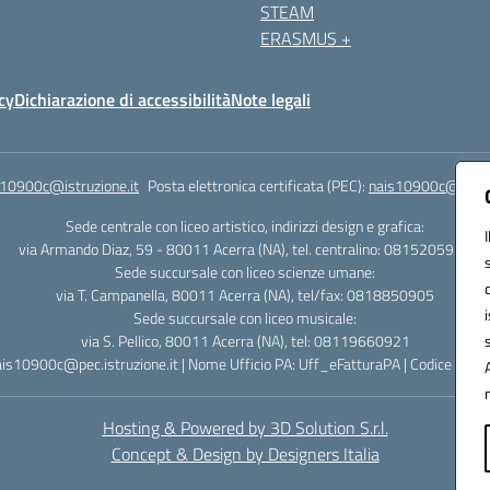
STEAM
ERASMUS +
cy
Dichiarazione di accessibilità
Note legali
s10900c@istruzione.it
Posta elettronica certificata (PEC):
nais10900c@pec.is
Sede centrale con liceo artistico, indirizzi design e grafica:
via Armando Diaz, 59 - 80011 Acerra (NA), tel. centralino: 0815205935
Sede succursale con liceo scienze umane:
via T. Campanella, 80011 Acerra (NA), tel/fax: 0818850905
Sede succursale con liceo musicale:
via S. Pellico, 80011 Acerra (NA), tel: 08119660921
ais10900c@pec.istruzione.it | Nome Ufficio PA: Uff_eFatturaPA | Codice Univ
Hosting & Powered by 3D Solution S.r.l.
Concept & Design by Designers Italia