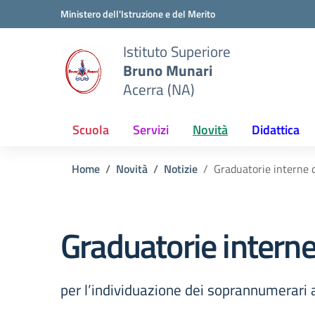
Vai ai contenuti
Vai al menu di navigazione
Vai al footer
Ministero dell'Istruzione e del Merito
Istituto Superiore
Bruno Munari
Acerra (NA)
Scuola
Servizi
Novità
Didattica
Home
Novità
Notizie
Graduatorie interne d
Graduatorie interne
per l’individuazione dei soprannumerari