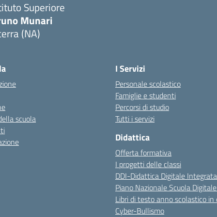
tituto Superiore
runo Munari
erra (NA)
Visita la pagina iniziale della scuola
la
I Servizi
zione
Personale scolastico
Famiglie e studenti
ne
Percorsi di studio
della scuola
Tutti i servizi
ti
Didattica
azione
Offerta formativa
I progetti delle classi
DDI-Didattica Digitale Integrata
Piano Nazionale Scuola Digital
Libri di testo anno scolastico in
Cyber-Bullismo