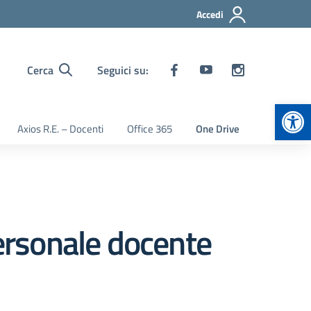
Accedi
Cerca
Seguici su:
Apr
Axios R.E. – Docenti
Office 365
One Drive
personale docente