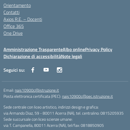
Orientamento
Contatti
Axios R.E. – Docenti
Office 365
One Drive
Amministrazione Trasparente
Albo online
Privacy Policy
Dichiarazione di accessibilità
Note legali
Seguici su:
Email:
nais10900c@istruzione.it
Posta elettronica certificata (PEC):
nais10900c@pec.istruzione.it
Sede centrale con liceo artistico, indirizzi design e grafica:
via Armando Diaz, 59 - 80011 Acerra (NA), tel. centralino: 0815205935
Sede succursale con liceo scienze umane:
via T. Campanella, 80011 Acerra (NA), tel/fax: 0818850905