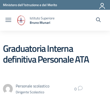
Vai ai contenuti
Vai al menu di navigazione
Vai al footer
Ministero dell'Istruzione e del Merito
Istituto Superiore
Bruno Munari
Graduatoria Interna
definitiva Personale ATA
Personale scolastico
0
Dirigente Scolastico