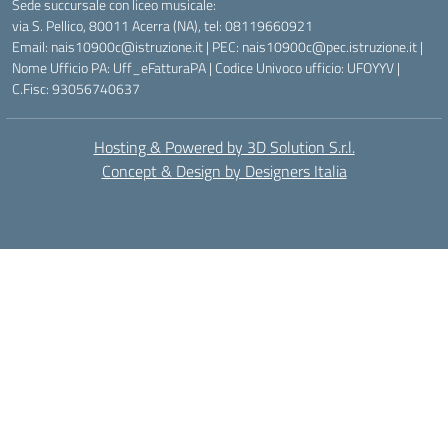
Sede succursale con liceo musicale:
via S. Pellico, 80011 Acerra (NA), tel: 08119660921
Email: nais10900c@istruzione.it | PEC: nais10900c@pec.istruzione.it |
Nome Ufficio PA: Uff_eFatturaPA | Codice Univoco ufficio: UFOYYV |
C.Fisc: 93056740637
Hosting & Powered by 3D Solution S.r.l.
Concept & Design by Designers Italia