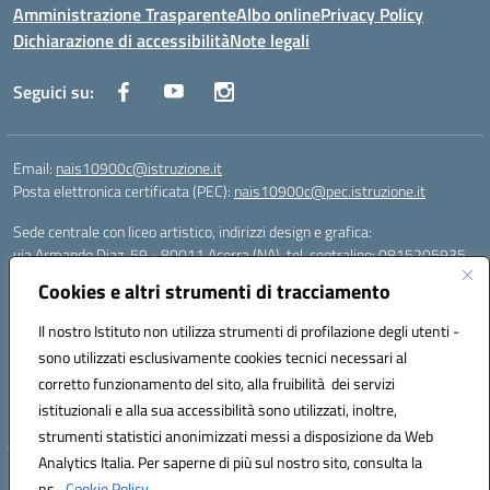
Amministrazione Trasparente
Albo online
Privacy Policy
Dichiarazione di accessibilità
Note legali
Seguici su:
Email:
nais10900c@istruzione.it
Posta elettronica certificata (PEC):
nais10900c@pec.istruzione.it
Sede centrale con liceo artistico, indirizzi design e grafica:
via Armando Diaz, 59 - 80011 Acerra (NA), tel. centralino: 0815205935
Sede succursale con liceo scienze umane:
Cookies e altri strumenti di tracciamento
via T. Campanella, 80011 Acerra (NA), tel/fax: 0818850905
Sede succursale con liceo musicale:
Il nostro Istituto non utilizza strumenti di profilazione degli utenti -
via S. Pellico, 80011 Acerra (NA), tel: 08119660921
sono utilizzati esclusivamente cookies tecnici necessari al
Email: nais10900c@istruzione.it | PEC: nais10900c@pec.istruzione.it |
corretto funzionamento del sito, alla fruibilità dei servizi
Nome Ufficio PA: Uff_eFatturaPA | Codice Univoco ufficio: UFOYYV |
istituzionali e alla sua accessibilità sono utilizzati, inoltre,
C.Fisc: 93056740637
strumenti statistici anonimizzati messi a disposizione da Web
Analytics Italia. Per saperne di più sul nostro sito, consulta la
Hosting & Powered by 3D Solution S.r.l.
ns.
Cookie Policy.