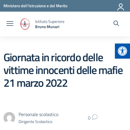
Vai ai contenuti
Vai al menu di navigazione
Vai al footer
Ministero dell'Istruzione e del Merito
Istituto Superiore
Bruno Munari
Apr
Giornata in ricordo delle
vittime innocenti delle mafie
21 marzo 2022
Personale scolastico
0
Dirigente Scolastico