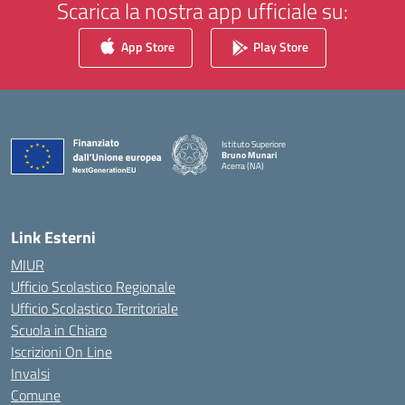
Scarica la nostra app ufficiale su:
App Store
Play Store
Istituto Superiore
Bruno Munari
Acerra (NA)
— Visita la pagina iniziale della scuola
Link Esterni
MIUR
Ufficio Scolastico Regionale
Ufficio Scolastico Territoriale
Scuola in Chiaro
Iscrizioni On Line
Invalsi
Comune