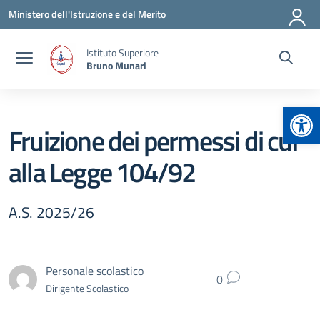
Vai ai contenuti
Vai al menu di navigazione
Vai al footer
Ministero dell'Istruzione e del Merito
Istituto Superiore
Bruno Munari
Apr
Fruizione dei permessi di cui
alla Legge 104/92
A.S. 2025/26
Personale scolastico
0
Dirigente Scolastico