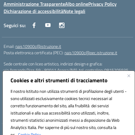
Amministrazione Trasparente
Albo online
Privacy Policy
Dichiarazione di accessibilità
Note legali
Seguici su:
Email:
nais10900c@istruzione.it
Posta elettronica certificata (PEC):
nais10900c@pec.istruzione.it
Sede centrale con liceo artistico, indirizzi design e grafica:
via Armando Diaz, 59 - 80011 Acerra (NA), tel. centralino: 0815205935
Sede succursale con liceo scienze umane:
Cookies e altri strumenti di tracciamento
via T. Campanella, 80011 Acerra (NA), tel/fax: 0818850905
Sede succursale con liceo musicale:
Il nostro Istituto non utilizza strumenti di profilazione degli utenti -
via S. Pellico, 80011 Acerra (NA), tel: 08119660921
sono utilizzati esclusivamente cookies tecnici necessari al
Email: nais10900c@istruzione.it | PEC: nais10900c@pec.istruzione.it |
corretto funzionamento del sito, alla fruibilità dei servizi
Nome Ufficio PA: Uff_eFatturaPA | Codice Univoco ufficio: UFOYYV |
istituzionali e alla sua accessibilità sono utilizzati, inoltre,
C.Fisc: 93056740637
strumenti statistici anonimizzati messi a disposizione da Web
Analytics Italia. Per saperne di più sul nostro sito, consulta la
Hosting & Powered by 3D Solution S.r.l.
ns.
Cookie Policy.