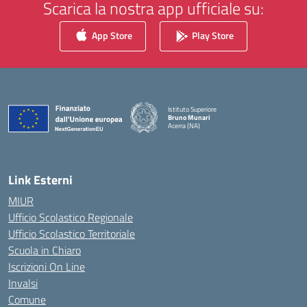
Scarica la nostra app ufficiale su:
App Store
Play Store
Istituto Superiore
Bruno Munari
Acerra (NA)
— Visita la pagina iniziale della scuola
Link Esterni
MIUR
Ufficio Scolastico Regionale
Ufficio Scolastico Territoriale
Scuola in Chiaro
Iscrizioni On Line
Invalsi
Comune