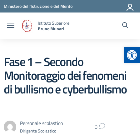
Vai ai contenuti
Vai al menu di navigazione
Vai al footer
Ministero dell'Istruzione e del Merito
Istituto Superiore
Bruno Munari
Apr
Fase 1 – Secondo
Monitoraggio dei fenomeni
di bullismo e cyberbullismo
Personale scolastico
0
Dirigente Scolastico