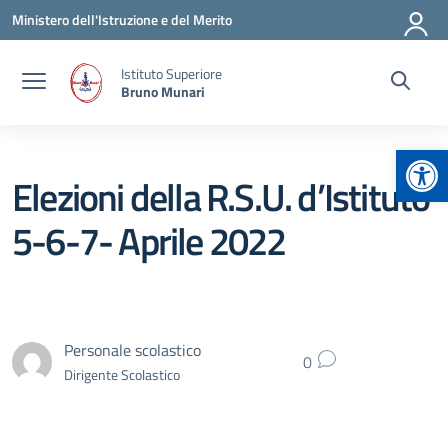
Vai ai contenuti
Vai al menu di navigazione
Vai al footer
Ministero dell'Istruzione e del Merito
Istituto Superiore
Bruno Munari
Apr
Elezioni della R.S.U. d’Istituto
5-6-7- Aprile 2022
Personale scolastico
0
Dirigente Scolastico