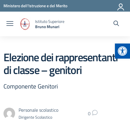
Vai ai contenuti
Vai al menu di navigazione
Vai al footer
Ministero dell'Istruzione e del Merito
Istituto Superiore
Bruno Munari
Apr
Elezione dei rappresentanti
di classe – genitori
Componente Genitori
Personale scolastico
0
Dirigente Scolastico