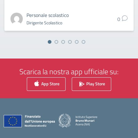
Personale scolastico
0
Dirigente Scolastico
Scarica la nostra app ufficiale su:
App Store
Play Store
Istituto Superiore
Bruno Munari
Acerra (NA)
— Visita la pagina iniziale della scuola