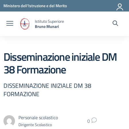
Vai ai contenuti
Vai al menu di navigazione
Vai al footer
Ministero dell'Istruzione e del Merito
Istituto Superiore
Bruno Munari
Disseminazione iniziale DM
38 Formazione
DISSEMINAZIONE INIZIALE DM 38
FORMAZIONE
Personale scolastico
0
Dirigente Scolastico