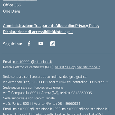
Office 365
One Drive
Amministrazione Trasparente
Albo online
Privacy Policy
Dichiarazione di accessibilità
Note legali
Seguici su:
Email:
nais10900c@istruzione.it
Posta elettronica certificata (PEC):
nais10900c@pec.istruzione.it
Sede centrale con liceo artistico, indirizzi design e grafica:
via Armando Diaz, 59 - 80011 Acerra (NA), tel. centralino: 0815205935
Sede succursale con liceo scienze umane:
via T. Campanella, 80011 Acerra (NA), tel/fax: 0818850905
Sede succursale con liceo musicale:
via S. Pellico, 80011 Acerra (NA), tel: 08119660921
Email: nais10900c@istruzione.it | PEC: nais10900c@pec.istruzione.it |
Nome Ufficio PA: Uff_eFatturaPA | Codice Univoco ufficio: UFOYYV |