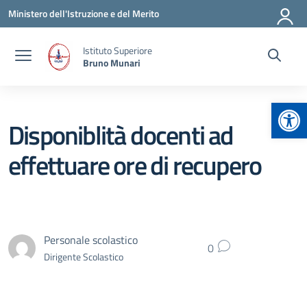
Vai ai contenuti
Vai al menu di navigazione
Vai al footer
Ministero dell'Istruzione e del Merito
Istituto Superiore
Bruno Munari
Apr
Disponiblità docenti ad
effettuare ore di recupero
Personale scolastico
0
Dirigente Scolastico