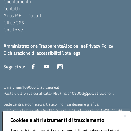
Orientamento
Contatti
Axios R.E. – Docenti
Office 365
One Drive
Amministrazione Trasparente
Albo online
Privacy Policy
Dichiarazione di accessibilità
Note legali
Seguici su:
Email:
nais10900c@istruzione.it
Posta elettronica certificata (PEC):
nais10900c@pec.istruzione.it
Sede centrale con liceo artistico, indirizzi design e grafica:
via Armando Diaz, 59 - 80011 Acerra (NA), tel. centralino: 0815205935
Sede succursale con liceo scienze umane:
Cookies e altri strumenti di tracciamento
via T. Campanella, 80011 Acerra (NA), tel/fax: 0818850905
Sede succursale con liceo musicale:
Il nostro Istituto non utilizza strumenti di profilazione degli utenti -