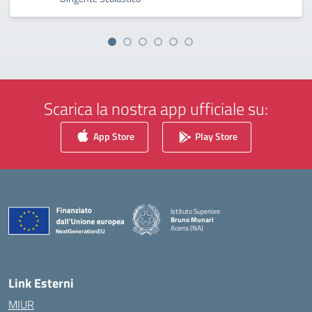
Scarica la nostra app ufficiale su:
App Store
Play Store
Istituto Superiore
Bruno Munari
Acerra (NA)
— Visita la pagina iniziale della scuola
Link Esterni
MIUR