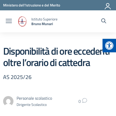
Vai ai contenuti
Vai al menu di navigazione
Vai al footer
Ministero dell'Istruzione e del Merito
Istituto Superiore
Bruno Munari
Apr
Disponibilità di ore eccedenti
oltre l’orario di cattedra
AS 2025/26
Personale scolastico
0
Dirigente Scolastico