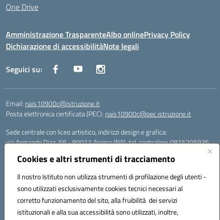
One Drive
Amministrazione Trasparente
Albo online
Privacy Policy
Dichiarazione di accessibilità
Note legali
Seguici su:
Email:
nais10900c@istruzione.it
Posta elettronica certificata (PEC):
nais10900c@pec.istruzione.it
Sede centrale con liceo artistico, indirizzi design e grafica:
via Armando Diaz, 59 - 80011 Acerra (NA), tel. centralino: 0815205935
Sede succursale con liceo scienze umane:
Cookies e altri strumenti di tracciamento
via T. Campanella, 80011 Acerra (NA), tel/fax: 0818850905
Sede succursale con liceo musicale:
Il nostro Istituto non utilizza strumenti di profilazione degli utenti -
via S. Pellico, 80011 Acerra (NA), tel: 08119660921
sono utilizzati esclusivamente cookies tecnici necessari al
Email: nais10900c@istruzione.it | PEC: nais10900c@pec.istruzione.it |
corretto funzionamento del sito, alla fruibilità dei servizi
Nome Ufficio PA: Uff_eFatturaPA | Codice Univoco ufficio: UFOYYV |
istituzionali e alla sua accessibilità sono utilizzati, inoltre,
C.Fisc: 93056740637