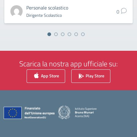
Personale scolastico
0
Dirigente Scolastico
Scarica la nostra app ufficiale su:
App Store
Play Store
Istituto Superiore
Bruno Munari
Acerra (NA)
— Visita la pagina iniziale della scuola