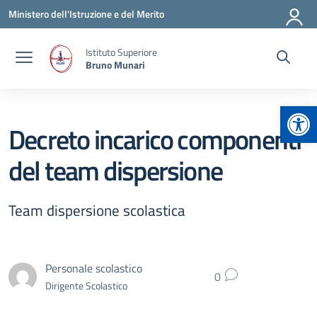
Vai ai contenuti
Vai al menu di navigazione
Vai al footer
Ministero dell'Istruzione e del Merito
Istituto Superiore
Bruno Munari
Apr
Decreto incarico componenti
del team dispersione
Team dispersione scolastica
Personale scolastico
0
Dirigente Scolastico