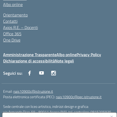
Albo online
Orientamento
Contatti
Axios R.E. – Docenti
Office 365
One Drive
Amministrazione Trasparente
Albo online
Privacy Policy
Dichiarazione di accessibilità
Note legali
Seguici su:
Email:
nais10900c@istruzione.it
Posta elettronica certificata (PEC):
nais10900c@pec.istruzione.it
Sede centrale con liceo artistico, indirizzi design e grafica:
via Armando Diaz, 59 - 80011 Acerra (NA), tel. centralino: 0815205935