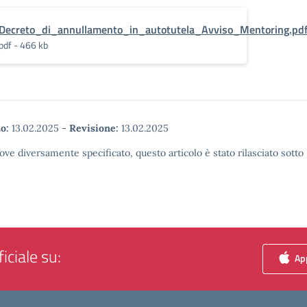
Decreto_di_annullamento_in_autotutela_Avviso_Mentoring.pd
pdf - 466 kb
o:
13.02.2025
-
Revisione:
13.02.2025
ove diversamente specificato, questo articolo è stato rilasciato sott
iciale su:
App