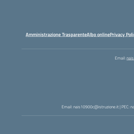
Amministrazione Trasparente
Albo online
Privacy Poli
Email:
nai
Email: nais10900c@istruzione.it | PEC: n