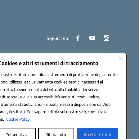
Seguici su:
truzione.it
Cookies e altri strumenti di tracciamento
Il nostro Istituto non utilizza strumenti di profilazione degli utenti -
sono utilizzati esclusivamente cookies tecnici necessari al
corretto funzionamento del sito, alla fruibilità dei servizi
istituzionali e alla sua accessibilità sono utilizzati, inoltre,
strumenti statistici anonimizzati messi a disposizione da Web
oco ufficio: UFOYYV | C.Fisc: 93056740637
Analytics Italia. Per saperne di più sul nostro sito, consulta la
ns.
Cookie Policy.
Personalizza
Rifiuta tutto
Accettare tutto