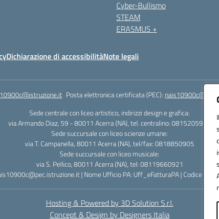
Cyber-Bullismo
STEAM
ERASMUS +
cy
Dichiarazione di accessibilità
Note legali
s10900c@istruzione.it
Posta elettronica certificata (PEC):
nais10900c@pec.is
Sede centrale con liceo artistico, indirizzi design e grafica:
via Armando Diaz, 59 - 80011 Acerra (NA), tel. centralino: 0815205935
Sede succursale con liceo scienze umane:
via T. Campanella, 80011 Acerra (NA), tel/fax: 0818850905
Sede succursale con liceo musicale:
via S. Pellico, 80011 Acerra (NA), tel: 08119660921
ais10900c@pec.istruzione.it | Nome Ufficio PA: Uff_eFatturaPA | Codice Univ
Hosting & Powered by 3D Solution S.r.l.
Concept & Design by Designers Italia