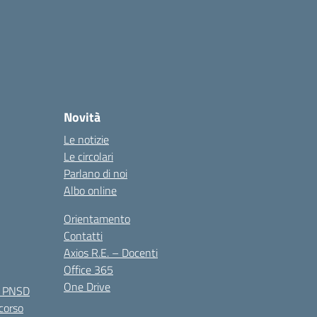
Novità
Le notizie
Le circolari
Parlano di noi
Albo online
Orientamento
Contatti
Axios R.E. – Docenti
Office 365
One Drive
e PNSD
 corso