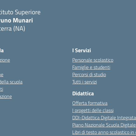
tituto Superiore
runo Munari
erra (NA)
Visita la pagina iniziale della scuola
la
I Servizi
zione
Personale scolastico
Famiglie e studenti
ne
Percorsi di studio
della scuola
Tutti i servizi
ti
Didattica
azione
Offerta formativa
I progetti delle classi
DDI-Didattica Digitale Integrata
Piano Nazionale Scuola Digital
Libri di testo anno scolastico in