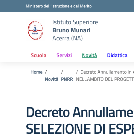
Vai ai contenuti
Vai al menu di navigazione
Vai al footer
Ministero dell'Istruzione e del Merito
Istituto Superiore
Bruno Munari
Acerra (NA)
Scuola
Servizi
Novità
Didattica
Home
Decreto Annullamento i
Novità
PNRR
NELL’AMBITO DEL PROGETT
Decreto Annullame
SELEZIONE DI ESP