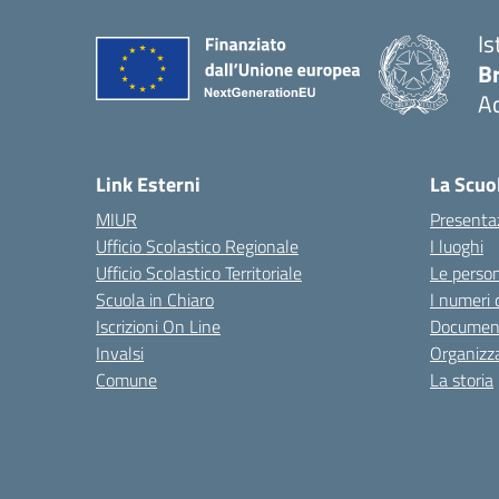
Is
B
Ac
— 
Link Esterni
La Scuo
MIUR
Presenta
Ufficio Scolastico Regionale
I luoghi
Ufficio Scolastico Territoriale
Le perso
Scuola in Chiaro
I numeri 
Iscrizioni On Line
Documen
Invalsi
Organizz
Comune
La storia