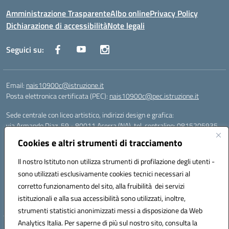
Amministrazione Trasparente
Albo online
Privacy Policy
Dichiarazione di accessibilità
Note legali
Seguici su:
Email:
nais10900c@istruzione.it
Posta elettronica certificata (PEC):
nais10900c@pec.istruzione.it
Sede centrale con liceo artistico, indirizzi design e grafica:
via Armando Diaz, 59 - 80011 Acerra (NA), tel. centralino: 0815205935
Sede succursale con liceo scienze umane:
Cookies e altri strumenti di tracciamento
via T. Campanella, 80011 Acerra (NA), tel/fax: 0818850905
Sede succursale con liceo musicale:
Il nostro Istituto non utilizza strumenti di profilazione degli utenti -
via S. Pellico, 80011 Acerra (NA), tel: 08119660921
sono utilizzati esclusivamente cookies tecnici necessari al
Email: nais10900c@istruzione.it | PEC: nais10900c@pec.istruzione.it |
corretto funzionamento del sito, alla fruibilità dei servizi
Nome Ufficio PA: Uff_eFatturaPA | Codice Univoco ufficio: UFOYYV |
istituzionali e alla sua accessibilità sono utilizzati, inoltre,
C.Fisc: 93056740637
strumenti statistici anonimizzati messi a disposizione da Web
Analytics Italia. Per saperne di più sul nostro sito, consulta la