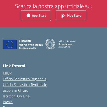
Scarica la nostra app ufficiale su:
App Store
Play Store
Istituto Superiore
Bruno Munari
Acerra (NA)
— Visita la pagina iniziale della scuola
Link Esterni
MIUR
Ufficio Scolastico Regionale
Ufficio Scolastico Territoriale
Scuola in Chiaro
Iscrizioni On Line
Invalsi