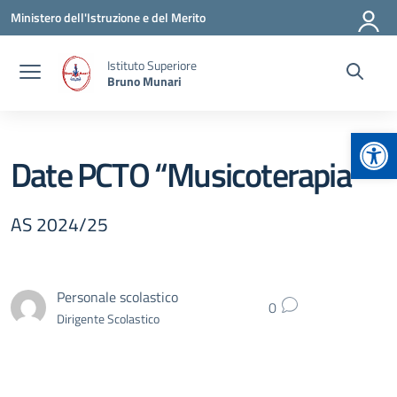
Vai ai contenuti
Vai al menu di navigazione
Vai al footer
Ministero dell'Istruzione e del Merito
Istituto Superiore
Bruno Munari
Apr
Date PCTO “Musicoterapia”
AS 2024/25
Personale scolastico
0
Dirigente Scolastico