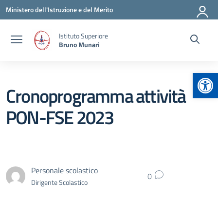
Vai ai contenuti
Vai al menu di navigazione
Vai al footer
Ministero dell'Istruzione e del Merito
Istituto Superiore
Bruno Munari
Apr
Cronoprogramma attività
PON-FSE 2023
Personale scolastico
0
Dirigente Scolastico