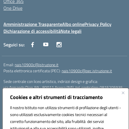
Office 365
One Drive
Amministrazione Trasparente
Albo online
Privacy Policy
Dichiarazione di accessibilità
Note legali
Seguici su:
Email:
nais10900c@istruzione.it
Posta elettronica certificata (PEC):
nais10900c@pec.istruzione.it
Sede centrale con liceo artistico, indirizzi design e grafica:
via Armando Diaz, 59 - 80011 Acerra (NA), tel. centralino: 0815205935
Sede succursale con liceo scienze umane:
Cookies e altri strumenti di tracciamento
via T. Campanella, 80011 Acerra (NA), tel/fax: 0818850905
Sede succursale con liceo musicale:
Il nostro Istituto non utilizza strumenti di profilazione degli utenti -
via S. Pellico, 80011 Acerra (NA), tel: 08119660921
sono utilizzati esclusivamente cookies tecnici necessari al
Email: nais10900c@istruzione.it | PEC: nais10900c@pec.istruzione.it |
corretto funzionamento del sito, alla fruibilità dei servizi
Nome Ufficio PA: Uff_eFatturaPA | Codice Univoco ufficio: UFOYYV |
istituzionali e alla sua accessibilità sono utilizzati, inoltre,