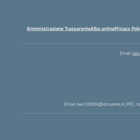
Amministrazione Trasparente
Albo online
Privacy Poli
Email:
nai
Email: nais10900c@istruzione.it | PEC: n