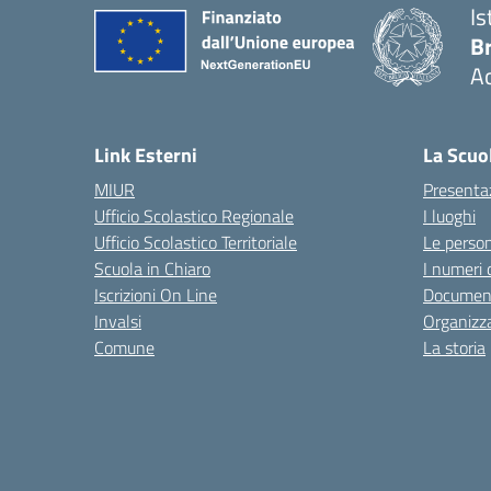
Is
B
Ac
— 
Link Esterni
La Scuo
MIUR
Presenta
Ufficio Scolastico Regionale
I luoghi
Ufficio Scolastico Territoriale
Le perso
Scuola in Chiaro
I numeri 
Iscrizioni On Line
Documen
Invalsi
Organizz
Comune
La storia