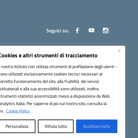
Seguici su:
truzione.it
Cookies e altri strumenti di tracciamento
Il nostro Istituto non utilizza strumenti di profilazione degli utenti -
sono utilizzati esclusivamente cookies tecnici necessari al
corretto funzionamento del sito, alla fruibilità dei servizi
istituzionali e alla sua accessibilità sono utilizzati, inoltre,
strumenti statistici anonimizzati messi a disposizione da Web
oco ufficio: UFOYYV | C.Fisc: 93056740637
Analytics Italia. Per saperne di più sul nostro sito, consulta la
ns.
Cookie Policy.
Personalizza
Rifiuta tutto
Accettare tutto