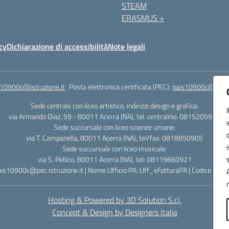
STEAM
ERASMUS +
cy
Dichiarazione di accessibilità
Note legali
s10900c@istruzione.it
Posta elettronica certificata (PEC):
nais10900c@pec.is
Sede centrale con liceo artistico, indirizzi design e grafica:
via Armando Diaz, 59 - 80011 Acerra (NA), tel. centralino: 0815205935
Sede succursale con liceo scienze umane:
via T. Campanella, 80011 Acerra (NA), tel/fax: 0818850905
Sede succursale con liceo musicale:
via S. Pellico, 80011 Acerra (NA), tel: 08119660921
ais10900c@pec.istruzione.it | Nome Ufficio PA: Uff_eFatturaPA | Codice Univ
Hosting & Powered by 3D Solution S.r.l.
Concept & Design by Designers Italia