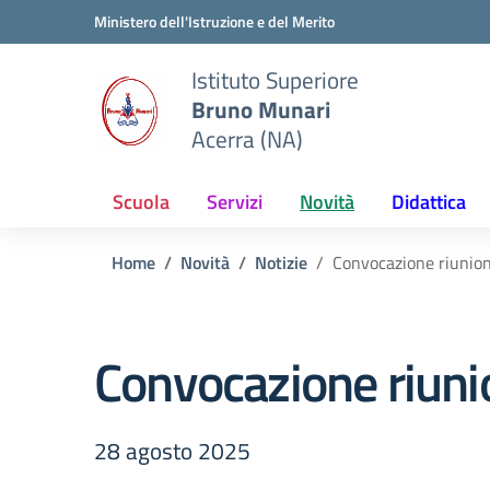
Vai ai contenuti
Vai al menu di navigazione
Vai al footer
Ministero dell'Istruzione e del Merito
Istituto Superiore
Bruno Munari
Acerra (NA)
Scuola
Servizi
Novità
Didattica
Home
Novità
Notizie
Convocazione riunion
Convocazione riuni
28 agosto 2025