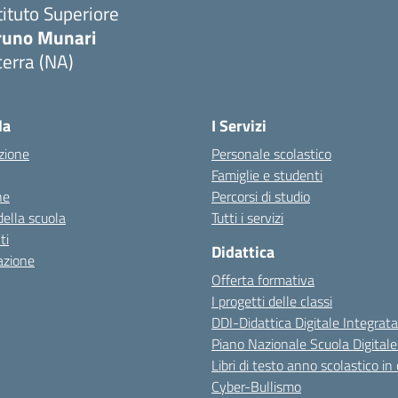
tituto Superiore
runo Munari
erra (NA)
Visita la pagina iniziale della scuola
la
I Servizi
zione
Personale scolastico
Famiglie e studenti
ne
Percorsi di studio
della scuola
Tutti i servizi
ti
Didattica
azione
Offerta formativa
I progetti delle classi
DDI-Didattica Digitale Integrata
Piano Nazionale Scuola Digital
Libri di testo anno scolastico in
Cyber-Bullismo