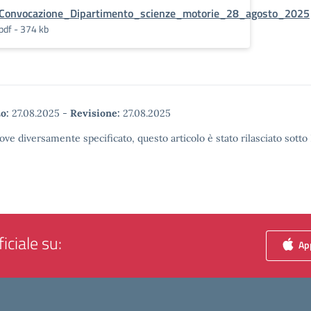
Convocazione_Dipartimento_scienze_motorie_28_agosto_2025
pdf - 374 kb
o:
27.08.2025
-
Revisione:
27.08.2025
ove diversamente specificato, questo articolo è stato rilasciato sott
iciale su:
App