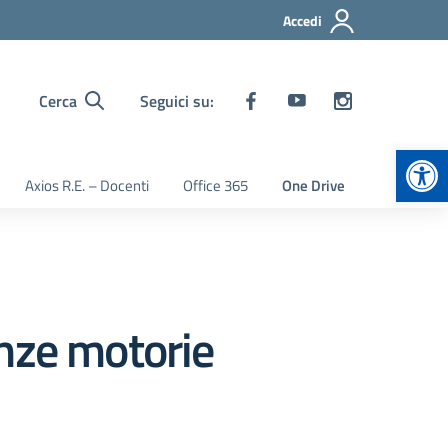
Accedi
Cerca
Seguici su:
Apr
Axios R.E. – Docenti
Office 365
One Drive
enze motorie