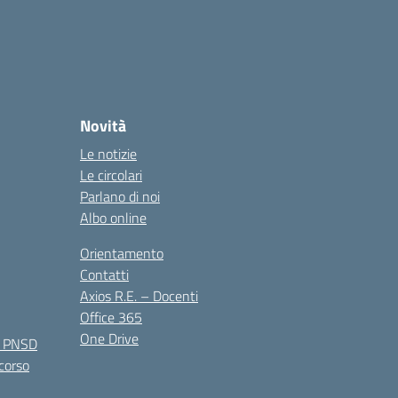
Novità
Le notizie
Le circolari
Parlano di noi
Albo online
Orientamento
Contatti
Axios R.E. – Docenti
Office 365
One Drive
e PNSD
 corso