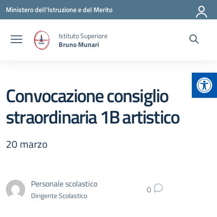
Vai ai contenuti
Vai al menu di navigazione
Vai al footer
Ministero dell'Istruzione e del Merito
Istituto Superiore
Bruno Munari
Apr
Convocazione consiglio
straordinaria 1B artistico
20 marzo
Personale scolastico
0
Dirigente Scolastico