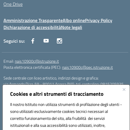
One Drive
Amministrazione Trasparente
Albo online
Privacy Policy
Dichiarazione di accessibilità
Note legali
Seguici su:
Email:
nais10900c@istruzione.it
Posta elettronica certificata (PEC):
nais10900c@pec.istruzione.it
Sede centrale con liceo artistico, indirizzi design e grafica:
via Armando Diaz, 59 - 80011 Acerra (NA), tel. centralino: 0815205935
Sede succursale con liceo scienze umane:
Cookies e altri strumenti di tracciamento
via T. Campanella, 80011 Acerra (NA), tel/fax: 0818850905
Sede succursale con liceo musicale:
Il nostro Istituto non utilizza strumenti di profilazione degli utenti -
via S. Pellico, 80011 Acerra (NA), tel: 08119660921
sono utilizzati esclusivamente cookies tecnici necessari al
Email: nais10900c@istruzione.it | PEC: nais10900c@pec.istruzione.it |
corretto funzionamento del sito, alla fruibilità dei servizi
Nome Ufficio PA: Uff_eFatturaPA | Codice Univoco ufficio: UFOYYV |
istituzionali e alla sua accessibilità sono utilizzati, inoltre,
C.Fisc: 93056740637