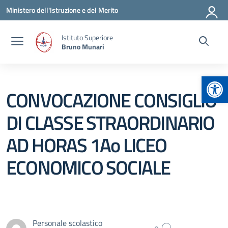
Vai ai contenuti
Vai al menu di navigazione
Vai al footer
Ministero dell'Istruzione e del Merito
Istituto Superiore
Bruno Munari
Apr
CONVOCAZIONE CONSIGLIO
DI CLASSE STRAORDINARIO
AD HORAS 1Ao LICEO
ECONOMICO SOCIALE
Personale scolastico