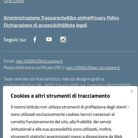
One Drive
Amministrazione Trasparente
Albo online
Privacy Policy
Dichiarazione di accessibilità
Note legali
Seguici su:
Email:
nais10900c@istruzione.it
Posta elettronica certificata (PEC):
nais10900c@pec.istruzione.it
Sede centrale con liceo artistico, indirizzi design e grafica:
via Armando Diaz, 59 - 80011 Acerra (NA), tel. centralino: 0815205935
Sede succursale con liceo scienze umane:
Cookies e altri strumenti di tracciamento
via T. Campanella, 80011 Acerra (NA), tel/fax: 0818850905
Sede succursale con liceo musicale:
Il nostro Istituto non utilizza strumenti di profilazione degli utenti -
via S. Pellico, 80011 Acerra (NA), tel: 08119660921
sono utilizzati esclusivamente cookies tecnici necessari al
Email: nais10900c@istruzione.it | PEC: nais10900c@pec.istruzione.it |
corretto funzionamento del sito, alla fruibilità dei servizi
Nome Ufficio PA: Uff_eFatturaPA | Codice Univoco ufficio: UFOYYV |
istituzionali e alla sua accessibilità sono utilizzati, inoltre,
C.Fisc: 93056740637
strumenti statistici anonimizzati messi a disposizione da Web