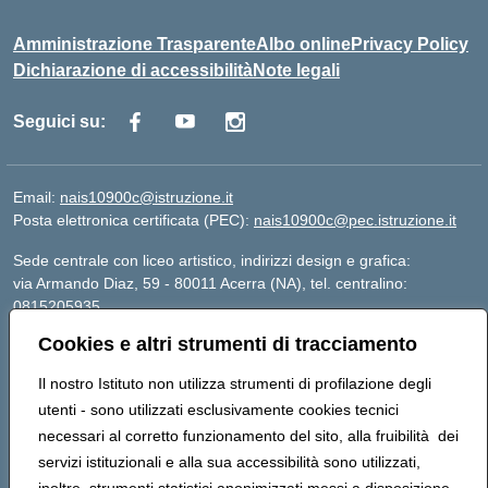
Amministrazione Trasparente
Albo online
Privacy Policy
Dichiarazione di accessibilità
Note legali
Seguici su:
Email:
nais10900c@istruzione.it
Posta elettronica certificata (PEC):
nais10900c@pec.istruzione.it
Sede centrale con liceo artistico, indirizzi design e grafica:
via Armando Diaz, 59 - 80011 Acerra (NA), tel. centralino:
0815205935
Sede succursale con liceo scienze umane:
Cookies e altri strumenti di tracciamento
via T. Campanella, 80011 Acerra (NA), tel/fax: 0818850905
Sede succursale con liceo musicale:
Il nostro Istituto non utilizza strumenti di profilazione degli
via S. Pellico, 80011 Acerra (NA), tel: 08119660921
utenti - sono utilizzati esclusivamente cookies tecnici
Email: nais10900c@istruzione.it | PEC:
necessari al corretto funzionamento del sito, alla fruibilità dei
nais10900c@pec.istruzione.it | Nome Ufficio PA: Uff_eFatturaPA |
servizi istituzionali e alla sua accessibilità sono utilizzati,
Codice Univoco ufficio: UFOYYV | C.Fisc: 93056740637