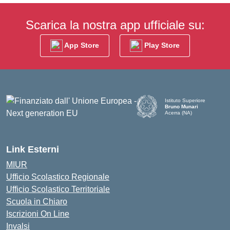
Scarica la nostra app ufficiale su:
App Store
Play Store
Istituto Superiore
Bruno Munari
Acerra (NA)
— Visita la pagina iniziale d
Link Esterni
MIUR
Ufficio Scolastico Regionale
Ufficio Scolastico Territoriale
Scuola in Chiaro
Iscrizioni On Line
Invalsi