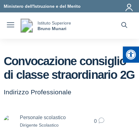
Vai ai contenuti
Vai al menu di navigazione
Vai al footer
Ministero dell'Istruzione e del Merito
Istituto Superiore
Bruno Munari
Apr
Convocazione consiglio
di classe straordinario 2G
Indirizzo Professionale
Personale scolastico
0
Dirigente Scolastico