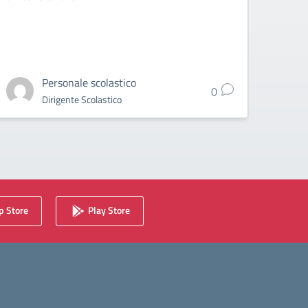
anticip
Personale scolastico
0
Dirigente Scolastico
 Store
Play Store