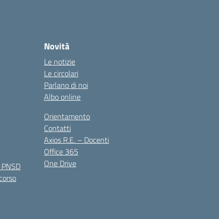
Novità
Le notizie
Le circolari
Parlano di noi
Albo online
Orientamento
Contatti
Axios R.E. – Docenti
Office 365
One Drive
e PNSD
 corso