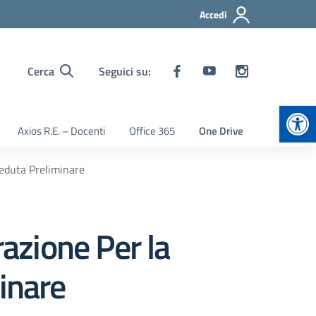
Accedi
Cerca
Seguici su:
Apr
Axios R.E. – Docenti
Office 365
One Drive
seduta Preliminare
azione Per la
inare