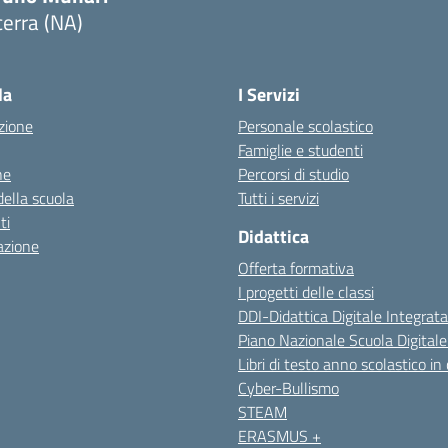
erra (NA)
Visita la pagina iniziale della scuola
la
I Servizi
zione
Personale scolastico
Famiglie e studenti
ne
Percorsi di studio
della scuola
Tutti i servizi
ti
Didattica
azione
Offerta formativa
I progetti delle classi
DDI-Didattica Digitale Integrata
Piano Nazionale Scuola Digital
Libri di testo anno scolastico in
Cyber-Bullismo
STEAM
ERASMUS +