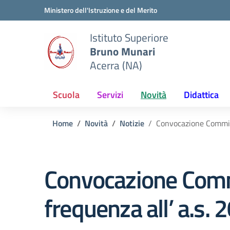
Vai ai contenuti
Vai al menu di navigazione
Vai al footer
Ministero dell'Istruzione e del Merito
Istituto Superiore
Bruno Munari
Acerra (NA)
Scuola
Servizi
Novità
Didattica
Home
Novità
Notizie
Convocazione Commiss
Convocazione Commi
frequenza all’ a.s.