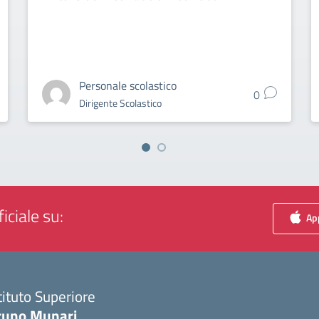
Personale scolastico
0
Dirigente Scolastico
iciale su:
App
tituto Superiore
runo Munari