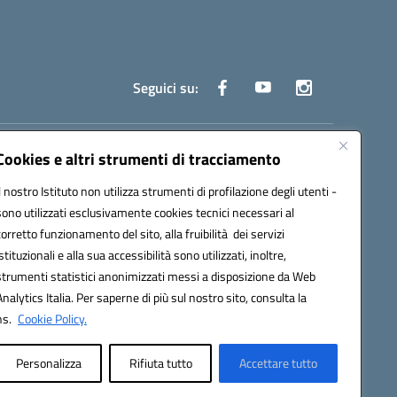
Seguici su:
truzione.it
Cookies e altri strumenti di tracciamento
Il nostro Istituto non utilizza strumenti di profilazione degli utenti -
sono utilizzati esclusivamente cookies tecnici necessari al
corretto funzionamento del sito, alla fruibilità dei servizi
istituzionali e alla sua accessibilità sono utilizzati, inoltre,
strumenti statistici anonimizzati messi a disposizione da Web
oco ufficio: UFOYYV | C.Fisc: 93056740637
Analytics Italia. Per saperne di più sul nostro sito, consulta la
ns.
Cookie Policy.
Personalizza
Rifiuta tutto
Accettare tutto