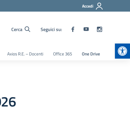
Accedi
Cerca
Seguici su:
Apr
Axios R.E. – Docenti
Office 365
One Drive
026