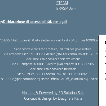
STEAM
ERASMUS +
cy
Dichiarazione di accessibilità
Note legali
s10900c@istruzione.it
Posta elettronica certificata (PEC):
nais10900c@pec.is
Sede centrale con liceo artistico, indirizzi design e grafica:
via Armando Diaz, 59 - 80011 Acerra (NA), tel. centralino: 0815205935
Sede succursale con liceo scienze umane:
via T. Campanella, 80011 Acerra (NA), tel/fax: 0818850905
Sede succursale con liceo musicale:
via S. Pellico, 80011 Acerra (NA), tel: 08119660921
ais10900c@pec.istruzione.it | Nome Ufficio PA: Uff_eFatturaPA | Codice Univ
Hosting & Powered by 3D Solution S.r.l.
Concept & Design by Designers Italia