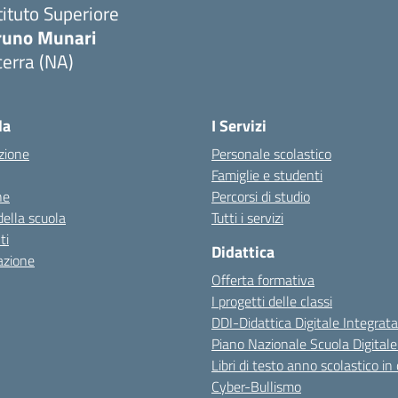
tituto Superiore
runo Munari
erra (NA)
Visita la pagina iniziale della scuola
la
I Servizi
zione
Personale scolastico
Famiglie e studenti
ne
Percorsi di studio
della scuola
Tutti i servizi
ti
Didattica
azione
Offerta formativa
I progetti delle classi
DDI-Didattica Digitale Integrata
Piano Nazionale Scuola Digital
Libri di testo anno scolastico in
Cyber-Bullismo