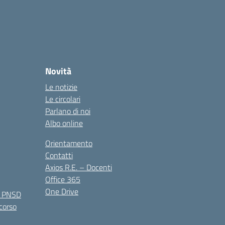
Novità
Le notizie
Le circolari
Parlano di noi
Albo online
Orientamento
Contatti
Axios R.E. – Docenti
Office 365
One Drive
e PNSD
 corso