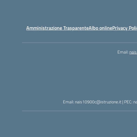
Amministrazione Trasparente
Albo online
Privacy Poli
Email:
nai
Email: nais10900c@istruzione.it | PEC: n