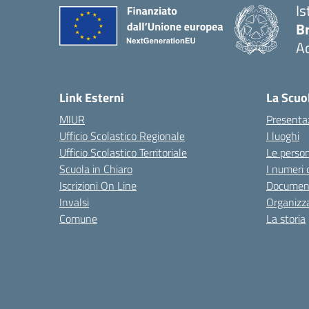
Is
B
Ac
— 
Link Esterni
La Scuo
MIUR
Presenta
Ufficio Scolastico Regionale
I luoghi
Ufficio Scolastico Territoriale
Le perso
Scuola in Chiaro
I numeri 
Iscrizioni On Line
Documen
Invalsi
Organizz
Comune
La storia