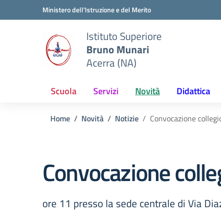
Vai ai contenuti
Vai al menu di navigazione
Vai al footer
Ministero dell'Istruzione e del Merito
Istituto Superiore
Bruno Munari
Acerra (NA)
Scuola
Servizi
Novità
Didattica
Home
Novità
Notizie
Convocazione collegi
Convocazione colle
ore 11 presso la sede centrale di Via Dia