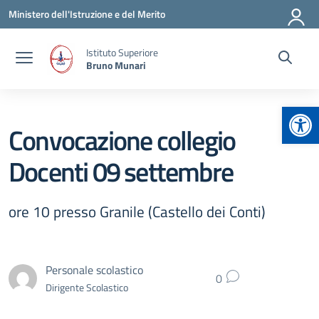
Vai ai contenuti
Vai al menu di navigazione
Vai al footer
Ministero dell'Istruzione e del Merito
Istituto Superiore
Bruno Munari
Apr
Convocazione collegio
Docenti 09 settembre
ore 10 presso Granile (Castello dei Conti)
Personale scolastico
0
Dirigente Scolastico