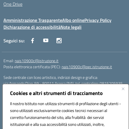
One Drive
Amministrazione Trasparente
Albo online
Privacy Policy
Dichiarazione di accessibilità
Note legali
Seguici su:
Email:
nais10900c@istruzione.it
Posta elettronica certificata (PEC):
nais10900c@pec.istruzione.it
Sede centrale con liceo artistico, indirizzi design e grafica:
via Armando Diaz, 59 - 80011 Acerra (NA), tel. centralino: 0815205935
Sede succursale con liceo scienze umane:
Cookies e altri strumenti di tracciamento
via T. Campanella, 80011 Acerra (NA), tel/fax: 0818850905
Sede succursale con liceo musicale:
Il nostro Istituto non utilizza strumenti di profilazione degli utenti -
via S. Pellico, 80011 Acerra (NA), tel: 08119660921
sono utilizzati esclusivamente cookies tecnici necessari al
Email: nais10900c@istruzione.it | PEC: nais10900c@pec.istruzione.it |
corretto funzionamento del sito, alla fruibilità dei servizi
Nome Ufficio PA: Uff_eFatturaPA | Codice Univoco ufficio: UFOYYV |
istituzionali e alla sua accessibilità sono utilizzati, inoltre,
C.Fisc: 93056740637