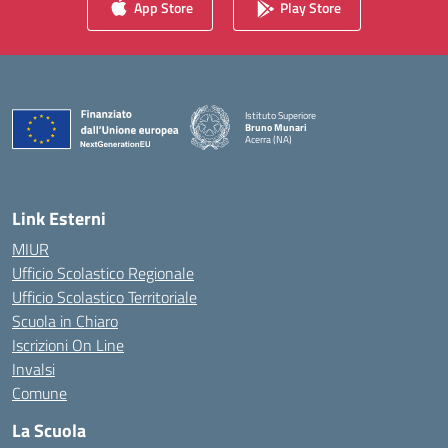
App Store
Play Store
Istituto Superiore
Bruno Munari
Acerra (NA)
— Visita la pagina iniziale della scuola
Link Esterni
MIUR
Ufficio Scolastico Regionale
Ufficio Scolastico Territoriale
Scuola in Chiaro
Iscrizioni On Line
Invalsi
Comune
La Scuola