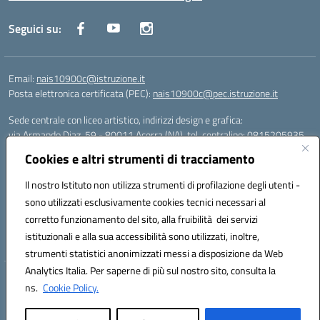
Seguici su:
Email:
nais10900c@istruzione.it
Posta elettronica certificata (PEC):
nais10900c@pec.istruzione.it
Sede centrale con liceo artistico, indirizzi design e grafica:
via Armando Diaz, 59 - 80011 Acerra (NA), tel. centralino: 0815205935
Sede succursale con liceo scienze umane:
Cookies e altri strumenti di tracciamento
via T. Campanella, 80011 Acerra (NA), tel/fax: 0818850905
Sede succursale con liceo musicale:
Il nostro Istituto non utilizza strumenti di profilazione degli utenti -
via S. Pellico, 80011 Acerra (NA), tel: 08119660921
sono utilizzati esclusivamente cookies tecnici necessari al
Email: nais10900c@istruzione.it | PEC: nais10900c@pec.istruzione.it |
corretto funzionamento del sito, alla fruibilità dei servizi
Nome Ufficio PA: Uff_eFatturaPA | Codice Univoco ufficio: UFOYYV |
istituzionali e alla sua accessibilità sono utilizzati, inoltre,
C.Fisc: 93056740637
strumenti statistici anonimizzati messi a disposizione da Web
Analytics Italia. Per saperne di più sul nostro sito, consulta la
Hosting & Powered by 3D Solution S.r.l.
ns.
Cookie Policy.
Concept & Design by Designers Italia