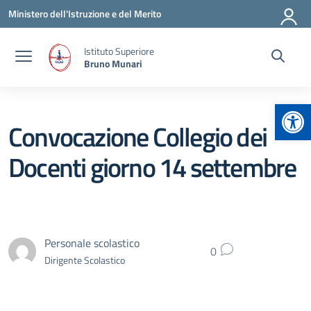
Vai ai contenuti
Vai al menu di navigazione
Vai al footer
Ministero dell'Istruzione e del Merito
Istituto Superiore
Bruno Munari
Apr
Convocazione Collegio dei
Docenti giorno 14 settembre
Personale scolastico
0
Dirigente Scolastico