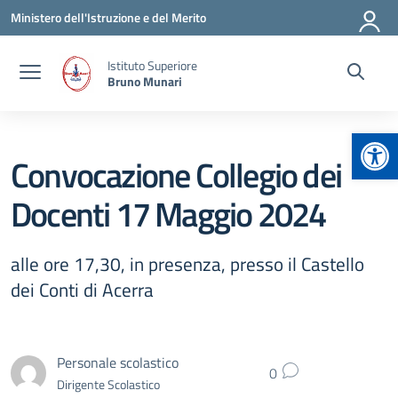
Vai ai contenuti
Vai al menu di navigazione
Vai al footer
Ministero dell'Istruzione e del Merito
Istituto Superiore
Bruno Munari
Apr
Convocazione Collegio dei
Docenti 17 Maggio 2024
alle ore 17,30, in presenza, presso il Castello
dei Conti di Acerra
Personale scolastico
0
Dirigente Scolastico