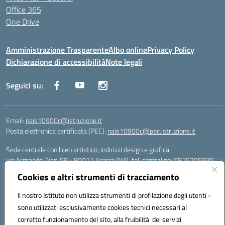
Office 365
One Drive
Amministrazione Trasparente
Albo online
Privacy Policy
Dichiarazione di accessibilità
Note legali
Seguici su:
Email:
nais10900c@istruzione.it
Posta elettronica certificata (PEC):
nais10900c@pec.istruzione.it
Sede centrale con liceo artistico, indirizzi design e grafica:
via Armando Diaz, 59 - 80011 Acerra (NA), tel. centralino: 0815205935
Sede succursale con liceo scienze umane:
Cookies e altri strumenti di tracciamento
via T. Campanella, 80011 Acerra (NA), tel/fax: 0818850905
Sede succursale con liceo musicale:
Il nostro Istituto non utilizza strumenti di profilazione degli utenti -
via S. Pellico, 80011 Acerra (NA), tel: 08119660921
sono utilizzati esclusivamente cookies tecnici necessari al
Email: nais10900c@istruzione.it | PEC: nais10900c@pec.istruzione.it |
corretto funzionamento del sito, alla fruibilità dei servizi
Nome Ufficio PA: Uff_eFatturaPA | Codice Univoco ufficio: UFOYYV |