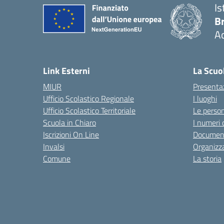
Is
B
Ac
— 
Link Esterni
La Scuo
MIUR
Presenta
Ufficio Scolastico Regionale
I luoghi
Ufficio Scolastico Territoriale
Le perso
Scuola in Chiaro
I numeri 
Iscrizioni On Line
Documen
Invalsi
Organizz
Comune
La storia