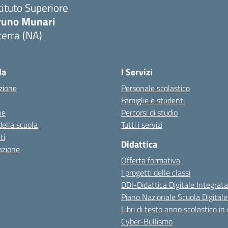
tituto Superiore
runo Munari
erra (NA)
Visita la pagina iniziale della scuola
la
I Servizi
zione
Personale scolastico
Famiglie e studenti
ne
Percorsi di studio
della scuola
Tutti i servizi
ti
Didattica
azione
Offerta formativa
I progetti delle classi
DDI-Didattica Digitale Integrata
Piano Nazionale Scuola Digital
Libri di testo anno scolastico in
Cyber-Bullismo