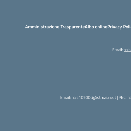
Amministrazione Trasparente
Albo online
Privacy Poli
Email:
nai
Email: nais10900c@istruzione.it | PEC: n