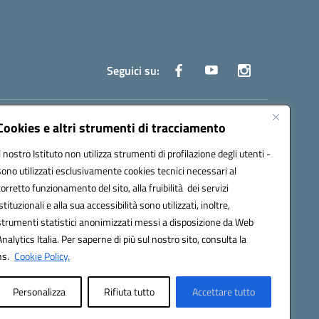
Seguici su:
truzione.it
Cookies e altri strumenti di tracciamento
Il nostro Istituto non utilizza strumenti di profilazione degli utenti -
sono utilizzati esclusivamente cookies tecnici necessari al
corretto funzionamento del sito, alla fruibilità dei servizi
istituzionali e alla sua accessibilità sono utilizzati, inoltre,
strumenti statistici anonimizzati messi a disposizione da Web
oco ufficio: UFOYYV | C.Fisc: 93056740637
Analytics Italia. Per saperne di più sul nostro sito, consulta la
ns.
Cookie Policy.
Personalizza
Rifiuta tutto
Accettare tutto