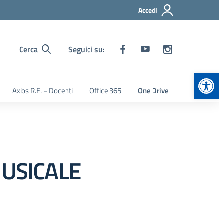
Accedi
Cerca
Seguici su:
Apr
Axios R.E. – Docenti
Office 365
One Drive
MUSICALE