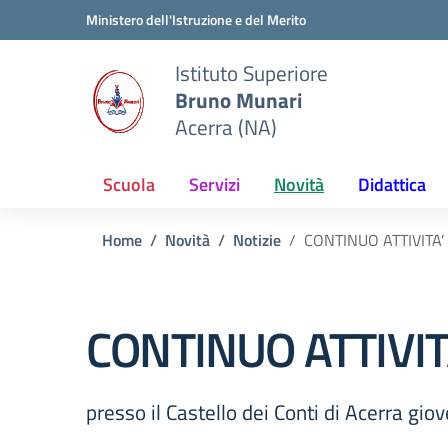
Vai ai contenuti
Vai al menu di navigazione
Vai al footer
Ministero dell'Istruzione e del Merito
Istituto Superiore
Bruno Munari
Acerra (NA)
Scuola
Servizi
Novità
Didattica
Home
Novità
Notizie
CONTINUO ATTIVITA’
CONTINUO ATTIVIT
presso il Castello dei Conti di Acerra gi