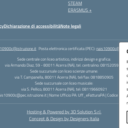
STEAM
ERASMUS +
cy
Dichiarazione di accessibilità
Note legali
s10900c@istruzione.it
Posta elettronica certificata (PEC):
nais10900c@pec.is
Sede centrale con liceo artistico, indirizzi design e grafica:
via Armando Diaz, 59 - 80011 Acerra (NA), tel. centralino: 0815205935
Sede succursale con liceo scienze umane:
via T. Campanella, 80011 Acerra (NA), tel/fax: 0818850905
Sede succursale con liceo musicale:
via S. Pellico, 80011 Acerra (NA), tel: 08119660921
ais10900c@pec.istruzione.it | Nome Ufficio PA: Uff_eFatturaPA | Codice Univ
Hosting & Powered by 3D Solution S.r.l.
Concept & Design by Designers Italia