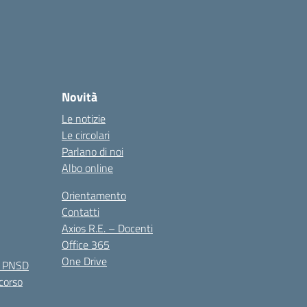
Novità
Le notizie
Le circolari
Parlano di noi
Albo online
Orientamento
Contatti
Axios R.E. – Docenti
Office 365
One Drive
e PNSD
 corso