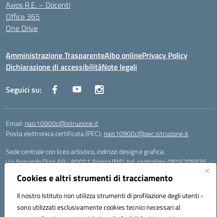
Axios R.E. – Docenti
Office 365
One Drive
Amministrazione Trasparente
Albo online
Privacy Policy
Dichiarazione di accessibilità
Note legali
Seguici su:
Email:
nais10900c@istruzione.it
Posta elettronica certificata (PEC):
nais10900c@pec.istruzione.it
Sede centrale con liceo artistico, indirizzi design e grafica:
via Armando Diaz, 59 - 80011 Acerra (NA), tel. centralino: 0815205935
Sede succursale con liceo scienze umane:
Cookies e altri strumenti di tracciamento
via T. Campanella, 80011 Acerra (NA), tel/fax: 0818850905
Sede succursale con liceo musicale:
Il nostro Istituto non utilizza strumenti di profilazione degli utenti -
via S. Pellico, 80011 Acerra (NA), tel: 08119660921
sono utilizzati esclusivamente cookies tecnici necessari al
Email: nais10900c@istruzione.it | PEC: nais10900c@pec.istruzione.it |