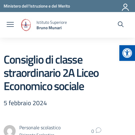
Vai ai contenuti
Vai al menu di navigazione
Vai al footer
Ministero dell'Istruzione e del Merito
Istituto Superiore
Bruno Munari
Apr
Consiglio di classe
straordinario 2A Liceo
Economico sociale
5 febbraio 2024
Personale scolastico
0
Dirigente Scolastico