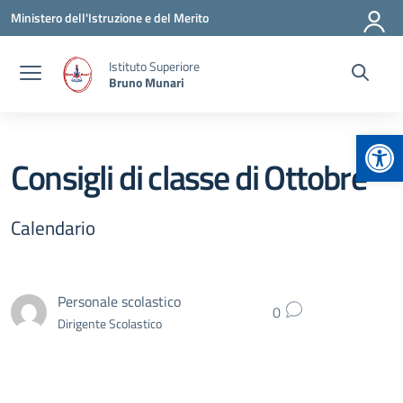
Vai ai contenuti
Vai al menu di navigazione
Vai al footer
Ministero dell'Istruzione e del Merito
Istituto Superiore
Bruno Munari
Apr
Consigli di classe di Ottobre
Calendario
Personale scolastico
0
Dirigente Scolastico