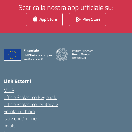
Scarica la nostra app ufficiale su:
App Store
Play Store
Istituto Superiore
Bruno Munari
Acerra (NA)
— Visita la pagina iniziale della scuola
Link Esterni
MIUR
Ufficio Scolastico Regionale
Ufficio Scolastico Territoriale
Scuola in Chiaro
Iscrizioni On Line
Invalsi