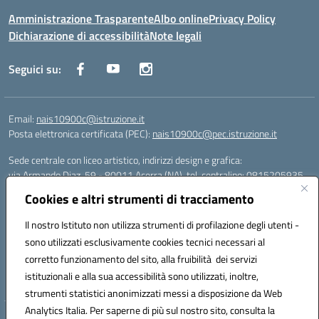
Amministrazione Trasparente
Albo online
Privacy Policy
Dichiarazione di accessibilità
Note legali
Seguici su:
Email:
nais10900c@istruzione.it
Posta elettronica certificata (PEC):
nais10900c@pec.istruzione.it
Sede centrale con liceo artistico, indirizzi design e grafica:
via Armando Diaz, 59 - 80011 Acerra (NA), tel. centralino: 0815205935
Sede succursale con liceo scienze umane:
Cookies e altri strumenti di tracciamento
via T. Campanella, 80011 Acerra (NA), tel/fax: 0818850905
Sede succursale con liceo musicale:
Il nostro Istituto non utilizza strumenti di profilazione degli utenti -
via S. Pellico, 80011 Acerra (NA), tel: 08119660921
sono utilizzati esclusivamente cookies tecnici necessari al
Email: nais10900c@istruzione.it | PEC: nais10900c@pec.istruzione.it |
corretto funzionamento del sito, alla fruibilità dei servizi
Nome Ufficio PA: Uff_eFatturaPA | Codice Univoco ufficio: UFOYYV |
istituzionali e alla sua accessibilità sono utilizzati, inoltre,
C.Fisc: 93056740637
strumenti statistici anonimizzati messi a disposizione da Web
Analytics Italia. Per saperne di più sul nostro sito, consulta la